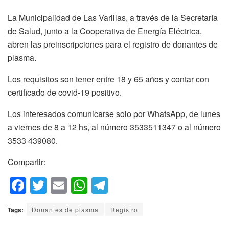
La Municipalidad de Las Varillas, a través de la Secretaría
de Salud, junto a la Cooperativa de Energía Eléctrica,
abren las preinscripciones para el registro de donantes de
plasma.
Los requisitos son tener entre 18 y 65 años y contar con
certificado de covid-19 positivo.
Los interesados comunicarse solo por WhatsApp, de lunes
a viernes de 8 a 12 hs, al número 3533511347 o al número
3533 439080.
Compartir:
F
T
E
W
T
a
wi
m
h
el
Tags:
Donantes de plasma
Registro
c
tt
ail
at
e