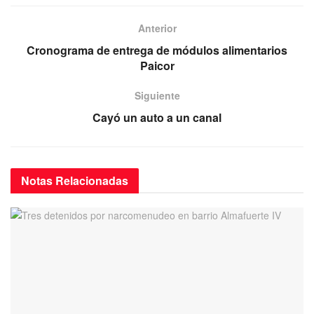
e
er
s
gr
b
A
a
Anterior
o
p
m
Cronograma de entrega de módulos alimentarios
Paicor
o
p
k
Siguiente
Cayó un auto a un canal
Notas
Relacionadas