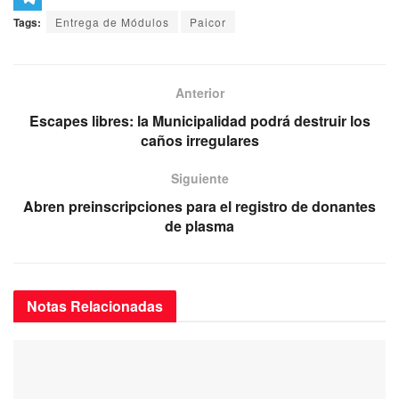
b
t
a
h
T
Tags:
Entrega de Módulos
Paicor
o
t
i
a
e
o
e
l
t
l
Anterior
k
r
s
e
Escapes libres: la Municipalidad podrá destruir los
A
g
caños irregulares
p
r
Siguiente
p
a
Abren preinscripciones para el registro de donantes
m
de plasma
Notas
Relacionadas