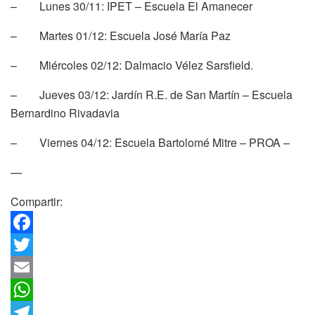
– Lunes 30/11: IPET – Escuela El Amanecer
– Martes 01/12: Escuela José María Paz
– Miércoles 02/12: Dalmacio Vélez Sarsfield.
– Jueves 03/12: Jardín R.E. de San Martín – Escuela
Bernardino Rivadavia
– Viernes 04/12: Escuela Bartolomé Mitre – PROA –
—
Compartir:
F
a
T
c
w
E
e
i
m
W