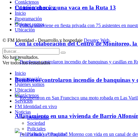
Contáctenos
Camión chocó a una vaca en la Ruta 13
FM Identidad en vivo
Inicio
Programación
Quienes somos
Ubicación
© FM Identidad - Desarrollo y hospedaje
Desatec Web
.
Con la colaboración del Centro de Monitoreo, l
No hay resultados.
Ver todos los ressultados
Inicio
Programación
Bomberos controlaron incendio de banquinas y c
Quienes somos
Ubicación
Contáctenos
Servicios
FM Identidad en vivo
Noticias
Allanamiento en una vivienda de Barrio Alfonsín
Destacadas
Sociedad
Policiales
Política y Actualidad