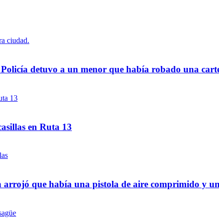
a Policía detuvo a un menor que había robado una cart
asillas en Ruta 13
 arrojó que había una pistola de aire comprimido y u