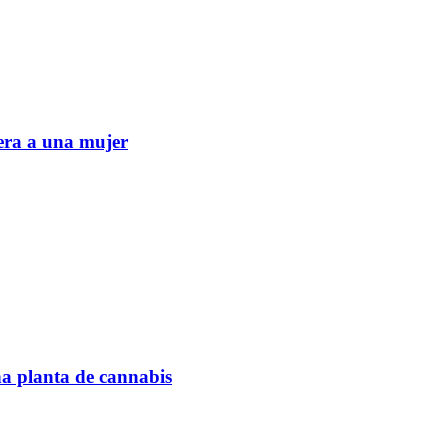
era a una mujer
na planta de cannabis