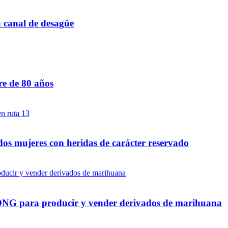
n canal de desagüe
re de 80 años
dos mujeres con heridas de carácter reservado
a ONG para producir y vender derivados de marihuana