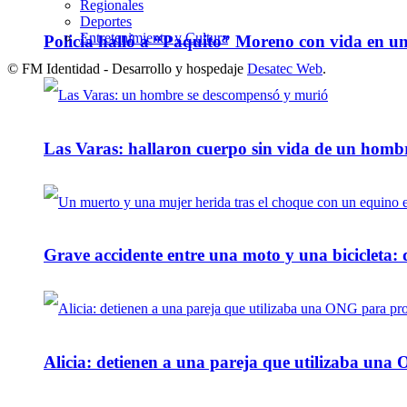
Regionales
Deportes
Entretenimiento y Cultura
Policía halló a “Paquito” Moreno con vida en u
© FM Identidad - Desarrollo y hospedaje
Desatec Web
.
Las Varas: hallaron cuerpo sin vida de un homb
Grave accidente entre una moto y una bicicleta: 
Alicia: detienen a una pareja que utilizaba un