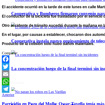
El accidente ocurrió en la tarde de este lunes en calle Mar
Cooperativa y Bomberos firmaron convenio para 
El conductor de la bicicleta fue trasladado por el servic
Otro accidente de tránsito sucedió durante la mañana en la
En el lugar, por causas a establecer, chocaron dos automó
Cooperativa instala nuevo equipamiento de telec
Producto de la colisión solo hubo daños materiales.
Compartir:
Facebook
La concentración luego de la final terminó sin in
Twitter
Email
Policiales
WhatsApp
Anterior
Telegram
Parricidio en Pozo del Molle: Oscar Tavella tenía má