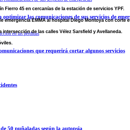
tín Fierro 45 en cercanías de la estación de servicios YPF.
optimizar las comunicaciones de sus servicios de emer
io de emergencia EMMA al hospital Diego Montoya con corte 
 intersección de las calles Vélez Sarsfield y Avellaneda.
viles.
omunicaciones que requerirá cortar algunos servicios
cidentes
s de 50 puñaladas según la autopsia