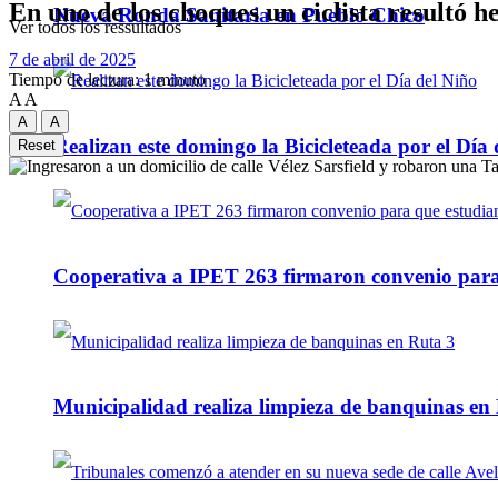
En uno de los choques un ciclista resultó h
Nueva Ronda Sanitaria en Pueblo Chico
Ver todos los ressultados
7 de abril de 2025
Tiempo de lectura: 1 minuto
A
A
A
A
Realizan este domingo la Bicicleteada por el Día 
Reset
Cooperativa a IPET 263 firmaron convenio para q
Municipalidad realiza limpieza de banquinas en