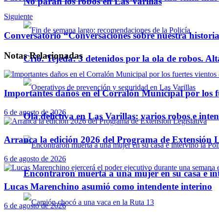
No paran los robos en Las Varillas
Siguiente
Conversatorio “Conversaciones sobre nuestra histori
Notas
Relacionadas
Crio. Tejeda: 3 detenidos por la ola de robos. Alt
Importantes daños en el Corralón Municipal por los fu
6 de agosto de 2026
Ola delictiva en Las Varillas: varios robos e inte
Arranca la edición 2026 del Programa de Extensión L
6 de agosto de 2026
Encontraron muerta a una mujer en su casa e inte
Lucas Marenchino asumió como intendente interino
6 de agosto de 2026