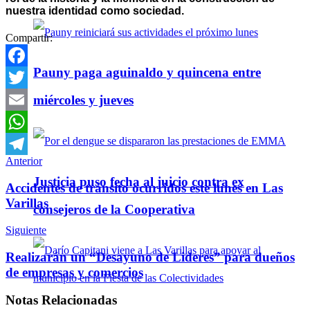
nuestra identidad como sociedad.
Compartir:
Pauny paga aguinaldo y quincena entre
Facebook
miércoles y jueves
Twitter
Email
WhatsApp
Anterior
Telegram
Justicia puso fecha al juicio contra ex
Accidentes de tránsito ocurridos este lunes en Las
Varillas
consejeros de la Cooperativa
Siguiente
Realizarán un “Desayuno de Lideres” para dueños
de empresas y comercios
Notas
Relacionadas