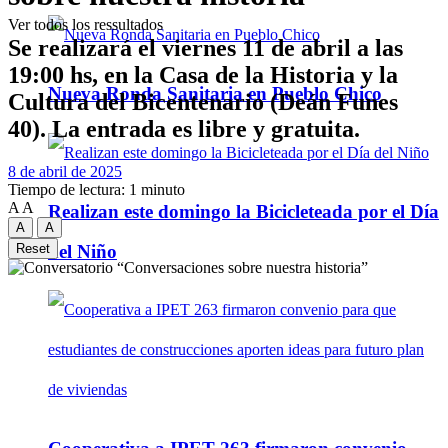
Ver todos los ressultados
Se realizará el viernes 11 de abril a las
19:00 hs, en la Casa de la Historia y la
Nueva Ronda Sanitaria en Pueblo Chico
Cultura del Bicentenario (Deán Funes
40). La entrada es libre y gratuita.
8 de abril de 2025
Tiempo de lectura: 1 minuto
A
A
Realizan este domingo la Bicicleteada por el Día
A
A
del Niño
Reset