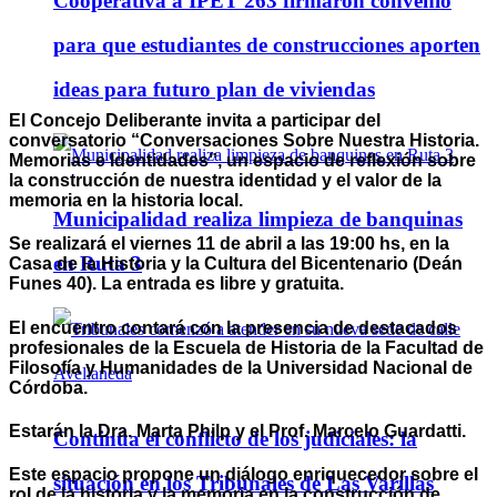
Cooperativa a IPET 263 firmaron convenio
para que estudiantes de construcciones aporten
ideas para futuro plan de viviendas
El Concejo Deliberante invita a participar del
conversatorio “Conversaciones Sobre Nuestra Historia.
Memorias e Identidades”, un espacio de reflexión sobre
la construcción de nuestra identidad y el valor de la
memoria en la historia local.
Municipalidad realiza limpieza de banquinas
Se realizará el viernes 11 de abril a las 19:00 hs, en la
en Ruta 3
Casa de la Historia y la Cultura del Bicentenario (Deán
Funes 40). La entrada es libre y gratuita.
El encuentro contará con la presencia de destacados
profesionales de la Escuela de Historia de la Facultad de
Filosofía y Humanidades de la Universidad Nacional de
Córdoba.
Estarán la Dra. Marta Philp y el Prof. Marcelo Guardatti.
Continúa el conflicto de los judiciales: la
Este espacio propone un diálogo enriquecedor sobre el
situación en los Tribunales de Las Varillas
rol de la historia y la memoria en la construcción de