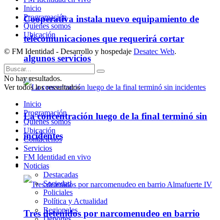
Inicio
Programación
Cooperativa instala nuevo equipamiento de
Quienes somos
Ubicación
telecomunicaciones que requerirá cortar
© FM Identidad - Desarrollo y hospedaje
Desatec Web
.
algunos servicios
No hay resultados.
Ver todos los ressultados
Inicio
Programación
La concentración luego de la final terminó sin
Quienes somos
Ubicación
incidentes
Contáctenos
Servicios
FM Identidad en vivo
Policiales
Noticias
Destacadas
Sociedad
Policiales
Política y Actualidad
Regionales
Tres detenidos por narcomenudeo en barrio
Deportes