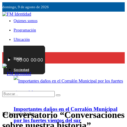
domingo, 9 de agosto de 2026
Quienes somos
Programación
Ubicación
Servicios
Inicio
Contáctenos
Sociedad
Importantes daños en el Corralón Municipal
Conversatorio “Conversaciones
No hay resultados.
por los fuertes vientos del sur
sobre nuestra historia”