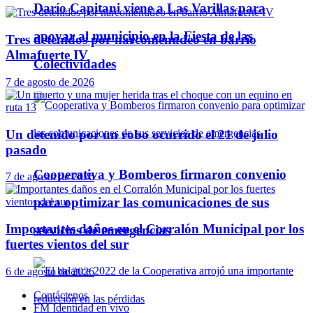
Darío Capitani viene a Las Varillas para
apoyar al municipio en la Fiesta de las
Tres detenidos por narcomenudeo en barrio
Almafuerte IV
Colectividades
7 de agosto de 2026
Un detenido por un robo ocurrido el 21 de julio
pasado
Cooperativa y Bomberos firmaron convenio
7 de agosto de 2026
para optimizar las comunicaciones de sus
Importantes daños en el Corralón Municipal por los
servicios de emergencias
fuertes vientos del sur
6 de agosto de 2026
Contáctenos
FM Identidad en vivo