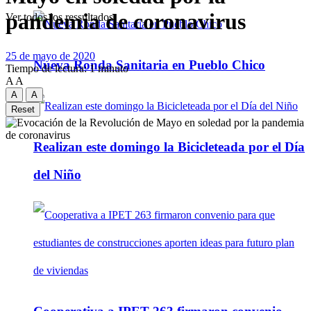
pandemia de coronavirus
Ver todos los ressultados
25 de mayo de 2020
Nueva Ronda Sanitaria en Pueblo Chico
Tiempo de lectura: 1 minuto
A
A
A
A
Reset
Realizan este domingo la Bicicleteada por el Día
del Niño