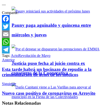
—
Compartir:
Pauny paga aguinaldo y quincena entre
Facebook
Twitter
miércoles y jueves
Email
WhatsApp
Tags:
Acto
Revolución de Mayo
Telegram
Anterior
Justicia puso fecha al juicio contra ex
Esta tarde habrá un bocinazo de repudio a la
consejeros de la Cooperativa
criminalización de actos de los médicos
Siguiente
Nuevo caso positivo de coronavirus en Arroyito
Notas
Relacionadas