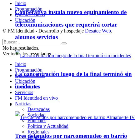
Inicio
Programación
Cooperativa instala nuevo equipamiento de
Quienes somos
Ubicación
telecomunicaciones que requerirá cortar
© FM Identidad - Desarrollo y hospedaje
Desatec Web
.
algunos servicios
No hay resultados.
Ver todos los ressultados
Inicio
Programación
La concentración luego de la final terminó sin
Quienes somos
Ubicación
incidentes
Contáctenos
Servicios
FM Identidad en vivo
Noticias
Policiales
Destacadas
Sociedad
Policiales
Política y Actualidad
Regionales
Tres detenidos por narcomenudeo en barrio
Deportes