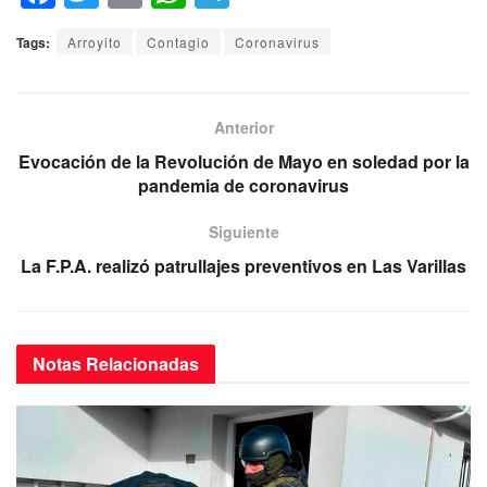
a
wi
m
h
el
Tags:
Arroyito
Contagio
Coronavirus
c
tt
ail
at
e
e
er
s
gr
b
A
a
Anterior
o
p
m
Evocación de la Revolución de Mayo en soledad por la
pandemia de coronavirus
o
p
k
Siguiente
La F.P.A. realizó patrullajes preventivos en Las Varillas
Notas
Relacionadas