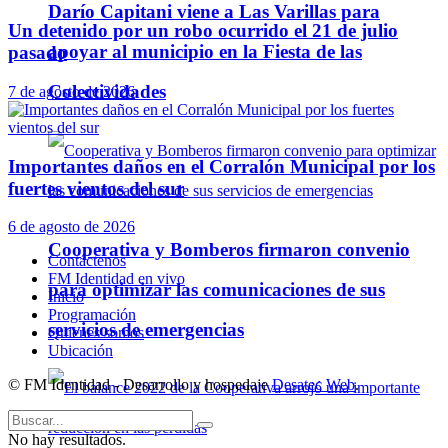
Darío Capitani viene a Las Varillas para
Un detenido por un robo ocurrido el 21 de julio
apoyar al municipio en la Fiesta de las
pasado
Colectividades
7 de agosto de 2026
Importantes daños en el Corralón Municipal por los
fuertes vientos del sur
6 de agosto de 2026
Cooperativa y Bomberos firmaron convenio
Contáctenos
FM Identidad en vivo
para optimizar las comunicaciones de sus
Inicio
Programación
servicios de emergencias
Quienes somos
Ubicación
© FM Identidad - Desarrollo y hospedaje
Desatec Web
.
No hay resultados.