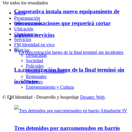
Ver todos los ressultados
Cooperativa instala nuevo equipamiento de
Inicio
Programación
telecomunicaciones que requerirá cortar
Quienes somos
Ubicación
Contáctenos
algunos servicios
Servicios
FM Identidad en vivo
Noticias
Destacadas
Sociedad
Policiales
La concentración luego de la final terminó sin
Política y Actualidad
Regionales
incidentes
Deportes
Entretenimiento y Cultura
© FM Identidad - Desarrollo y hospedaje
Desatec Web
.
Policiales
Tres detenidos por narcomenudeo en barrio