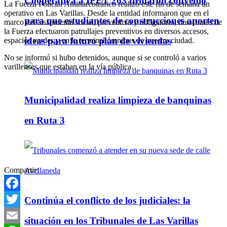
Cooperativa a IPET 263 firmaron convenio
La Fuerza Policial Antinarcotráfico realizó este fin de semana un
operativo en Las Varillas. Desde la entidad informaron que en el
para que estudiantes de construcciones aporten
marco del aislamiento social, preventivo y obligatorio, dotaciones de
la Fuerza efectuaron patrullajes preventivos en diversos accesos,
ideas para futuro plan de viviendas
espacios verdes y en la terminal ómnibus de nuestra ciudad.
No se informó si hubo detenidos, aunque si se controló a varios
varillenses que estaban en la vía pública.
Municipalidad realiza limpieza de banquinas
en Ruta 3
Compartir:
Facebook
Continúa el conflicto de los judiciales: la
Twitter
situación en los Tribunales de Las Varillas