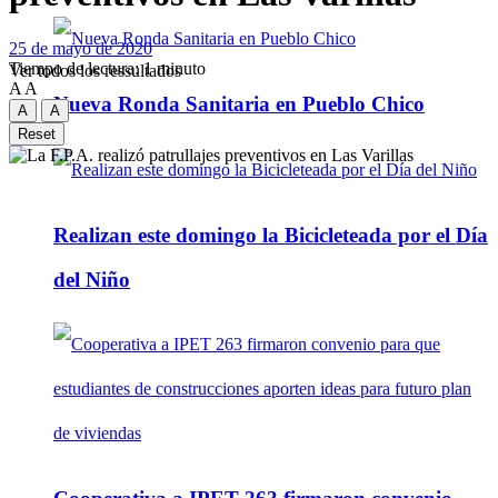
25 de mayo de 2020
Tiempo de lectura: 1 minuto
Ver todos los ressultados
A
A
Nueva Ronda Sanitaria en Pueblo Chico
A
A
Reset
Realizan este domingo la Bicicleteada por el Día
del Niño