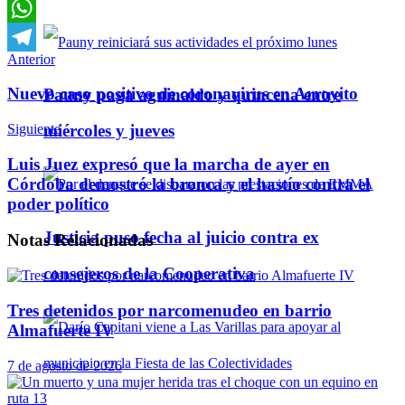
Email
WhatsApp
Anterior
Telegram
Nuevo caso positivo de coronavirus en Arroyito
Pauny paga aguinaldo y quincena entre
Siguiente
miércoles y jueves
Luis Juez expresó que la marcha de ayer en
Córdoba demostró la bronca y el hastío contra el
poder político
Justicia puso fecha al juicio contra ex
Notas
Relacionadas
consejeros de la Cooperativa
Tres detenidos por narcomenudeo en barrio
Almafuerte IV
7 de agosto de 2026