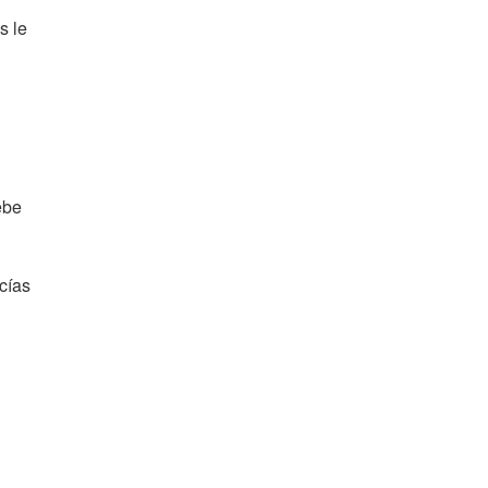
as le
ebe
cías