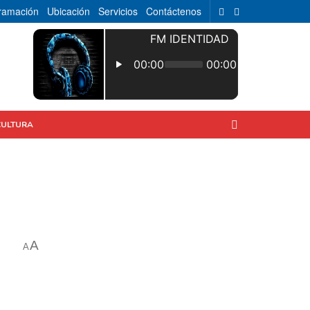
ramación
Ubicación
Servicios
Contáctenos
CULTURA
A
A