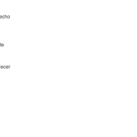
hecho
te
lecer