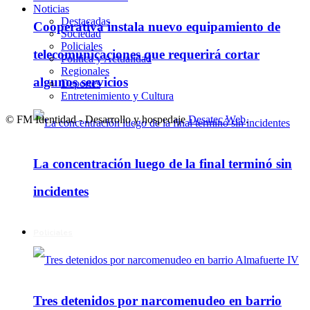
Noticias
Destacadas
Cooperativa instala nuevo equipamiento de
Sociedad
Policiales
telecomunicaciones que requerirá cortar
Política y Actualidad
Regionales
algunos servicios
Deportes
Entretenimiento y Cultura
© FM Identidad - Desarrollo y hospedaje
Desatec Web
.
La concentración luego de la final terminó sin
incidentes
Policiales
Tres detenidos por narcomenudeo en barrio