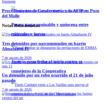
Siguiente
Procedimientos de Gendarmería y la AFIP en Pozo
del Molle
Pauny paga aguinaldo y quincena entre
Notas
Relacionadas
miércoles y jueves
Tres detenidos por narcomenudeo en barrio
Almafuerte IV
7 de agosto de 2026
Justicia puso fecha al juicio contra ex
consejeros de la Cooperativa
Un detenido por un robo ocurrido el 21 de julio
pasado
7 de agosto de 2026