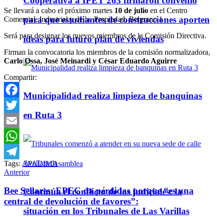
Cooperativa a IPET 263 firmaron convenio
Se llevará a cabo el próximo martes
10 de julio
en el Centro
para que estudiantes de construcciones aporten
Comercial, Industrial y de la Propiedad, Belgrano 1
Será para designar los nuevos miembros de la Comisión Directiva.
ideas para futuro plan de viviendas
Firman la convocatoria los miembros de la comisión normalizadora,
Carlo Ossa, José Meinardi y César Eduardo Aguirre
Compartir:
Municipalidad realiza limpieza de banquinas
Facebook
en Ruta 3
Twitter
Email
WhatsApp
Tags:
APADIM
Asamblea
Telegram
Anterior
Bee Sellares: EPEC da pérdidas porque “es una
Continúa el conflicto de los judiciales: la
central de devolución de favores”:
situación en los Tribunales de Las Varillas