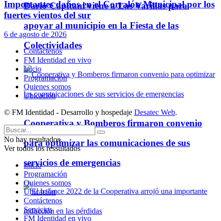
Importantes daños en el Corralón Municipal por los
Darío Capitani viene a Las Varillas para
fuertes vientos del sur
apoyar al municipio en la Fiesta de las
6 de agosto de 2026
Colectividades
Contáctenos
FM Identidad en vivo
Inicio
Programación
Quienes somos
Ubicación
© FM Identidad - Desarrollo y hospedaje
Desatec Web
.
Cooperativa y Bomberos firmaron convenio
No hay resultados.
para optimizar las comunicaciones de sus
Ver todos los ressultados
servicios de emergencias
Inicio
Programación
Quienes somos
Ubicación
Contáctenos
Servicios
FM Identidad en vivo