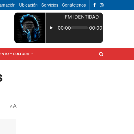
ramación
Ubicación
Servicios
Contáctenos
ENTO Y CULTURA
s
A
A