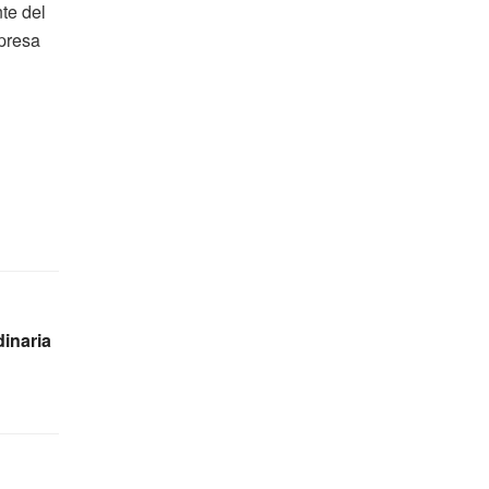
te del
mpresa
inaria