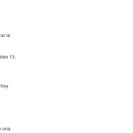
zar la
ales 13.
 hoy
y una