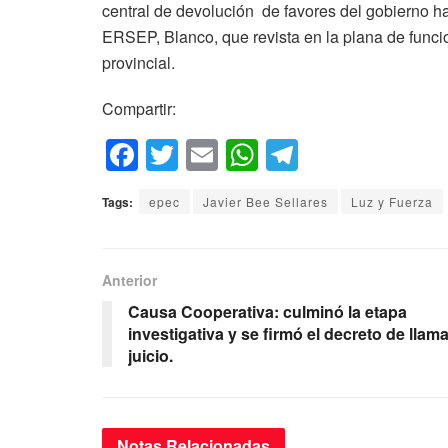
central de devolución de favores del gobierno ha
ERSEP, Blanco, que revista en la plana de funci
provincial.
Compartir:
F
T
E
W
T
a
wi
m
h
el
Tags:
epec
Javier Bee Sellares
Luz y Fuerza
c
tt
ail
at
e
e
er
s
gr
b
A
a
Anterior
o
p
m
Causa Cooperativa: culminó la etapa
investigativa y se firmó el decreto de llam
o
p
juicio.
k
Notas
Relacionadas