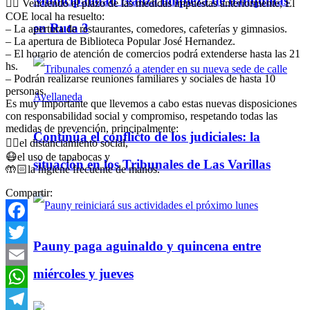
Municipalidad realiza limpieza de banquinas
👉🏻 Venciendo el plazo de las medidas impuestas anteriormente, El
COE local ha resuelto:
en Ruta 3
– La apertura de restaurantes, comedores, cafeterías y gimnasios.
– La apertura de Biblioteca Popular José Hernandez.
– El horario de atención de comercios podrá extenderse hasta las 21
hs.
– Podrán realizarse reuniones familiares y sociales de hasta 10
personas.
Es muy importante que llevemos a cabo estas nuevas disposiciones
con responsabilidad social y compromiso, respetando todas las
medidas de prevención, principalmente:
Continúa el conflicto de los judiciales: la
🖐🏻el distanciamiento social,
😷el uso de tapabocas y
situación en los Tribunales de Las Varillas
🤲🏻la higiene frecuente de manos.
Compartir:
Facebook
Pauny paga aguinaldo y quincena entre
Twitter
miércoles y jueves
Email
WhatsApp