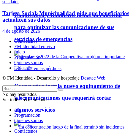
Tarjeta Social: Municipalidad pide que beneficiarios
Cooperativa y Bomberos firmaron convenio
actualicen sus datos
para optimizar las comunicaciones de sus
4 de agosto de 2026
servicios de emergencias
Contáctenos
FM Identidad en vivo
Inicio
Programación
Quienes somos
Ubicación
© FM Identidad - Desarrollo y hospedaje
Desatec Web
.
Cooperativa instala nuevo equipamiento de
No hay resultados.
telecomunicaciones que requerirá cortar
Ver todos los ressultados
algunos servicios
Inicio
Programación
Quienes somos
Ubicación
Contáctenos