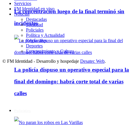
Servicios
FM Identidad en vivo
La concentración luego de la final terminó sin
Noticias
Destacadas
incidentes
Sociedad
Policiales
Política y Actualidad
Regionales
Deportes
Entretenimiento y Cultura
© FM Identidad - Desarrollo y hospedaje
Desatec Web
.
La policía dispuso un operativo especial para la
final del domingo: habrá corte total de varias
calles
Policiales