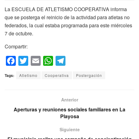
La ESCUELA DE ATLETISMO COOPERATIVA informa
que se posterga el reinicio de la actividad para atletas no
federados, la cual estaba programada para este miércoles
7 de octubre.
Compartir:
F
T
E
W
T
a
wi
m
h
el
Tags:
Atletismo
Cooperativa
Postergación
c
tt
ail
at
e
e
er
s
gr
b
A
a
Anterior
o
p
m
Aperturas y reuniones sociales familiares en La
Playosa
o
p
k
Siguiente