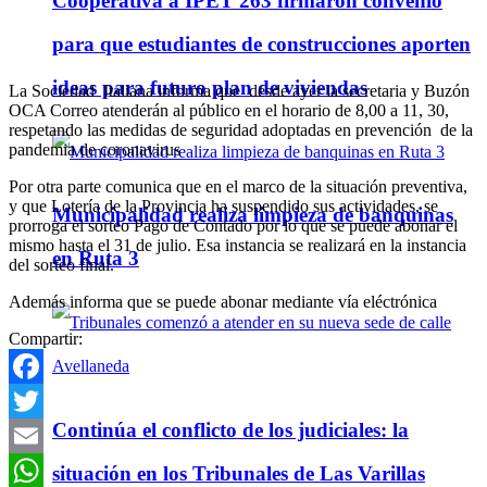
Cooperativa a IPET 263 firmaron convenio
para que estudiantes de construcciones aporten
ideas para futuro plan de viviendas
La Sociedad Italiana informa que desde ayer la secretaria y Buzón
OCA Correo atenderán al público en el horario de 8,00 a 11, 30,
respetando las medidas de seguridad adoptadas en prevención de la
pandemia de coronavirus
Por otra parte comunica que en el marco de la situación preventiva,
y que Lotería de la Provincia ha suspendido sus actividades, se
Municipalidad realiza limpieza de banquinas
prorroga el sorteo Pago de Contado por lo que se puede abonar el
mismo hasta el 31 de julio. Esa instancia se realizará en la instancia
en Ruta 3
del sorteo final.
Además informa que se puede abonar mediante vía eléctrónica
Compartir:
Facebook
Continúa el conflicto de los judiciales: la
Twitter
Email
situación en los Tribunales de Las Varillas