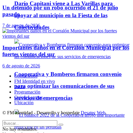
Darío Capitani viene a Las Varillas para
Un detenido por un robo ocurrido el 21 de julio
pasado
apoyar al municipio en la Fiesta de las
7 de agosto de 2026
Colectividades
Importantes daños en el Corralón Municipal por los
fuertes vientos del sur
6 de agosto de 2026
Cooperativa y Bomberos firmaron convenio
Contáctenos
FM Identidad en vivo
para optimizar las comunicaciones de sus
Inicio
Programación
servicios de emergencias
Quienes somos
Ubicación
© FM Identidad - Desarrollo y hospedaje
Desatec Web
.
No hay resultados.