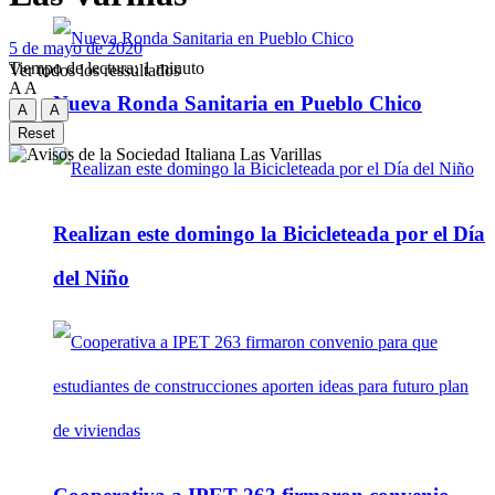
5 de mayo de 2020
Tiempo de lectura: 1 minuto
Ver todos los ressultados
A
A
Nueva Ronda Sanitaria en Pueblo Chico
A
A
Reset
Realizan este domingo la Bicicleteada por el Día
del Niño