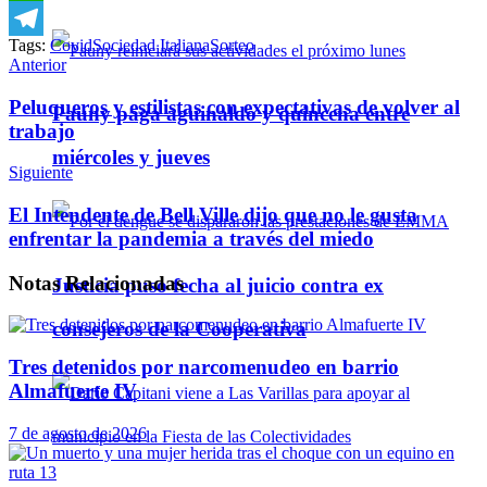
WhatsApp
Tags:
Covid
Sociedad Italiana
Sorteo
Telegram
Anterior
Peluqueros y estilistas con expectativas de volver al
Pauny paga aguinaldo y quincena entre
trabajo
miércoles y jueves
Siguiente
El Intendente de Bell Ville dijo que no le gusta
enfrentar la pandemia a través del miedo
Notas
Relacionadas
Justicia puso fecha al juicio contra ex
consejeros de la Cooperativa
Tres detenidos por narcomenudeo en barrio
Almafuerte IV
7 de agosto de 2026