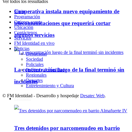
Ver todos los ressultados
Cooperativa instala nuevo equipamiento de
Inicio
Programación
Quienes somos
telecomunicaciones que requerirá cortar
Ubicación
Contáctenos
algunos servicios
Servicios
FM Identidad en vivo
Noticias
Destacadas
Sociedad
Policiales
La concentración luego de la final terminó sin
Política y Actualidad
Regionales
Deportes
incidentes
Entretenimiento y Cultura
© FM Identidad - Desarrollo y hospedaje
Desatec Web
.
Policiales
Tres detenidos por narcomenudeo en barrio