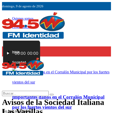
domingo, 9 de agosto de 2026
Quienes somos
Programación
Ubicación
Servicios
Inicio
Contáctenos
Sociedad
Importantes daños en el Corralón Municipal
Avisos de la Sociedad Italiana
por los fuertes vientos del sur
Las Varillas
No hay resultados.