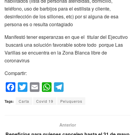
habilitados (lista de personas atendidas, domicilio,
teléfono, uso de barbijos para el estilista y cliente,
desinfección de los sillones, etc) por si alguna de esa
persona es o resulta contagiado
Manifestó tener esperanzas en que el titular del Ejecutivo
buscará una solución favorable sobre todo porque Las
Varillas se encuentra en la Zona Blanca libre de
coronavirus
Compartir:
F
T
E
W
T
a
wi
m
h
el
Tags:
Carta
Covid 19
Peluqueros
c
tt
ail
at
e
e
er
s
gr
b
A
a
Anterior
Beneficios para quienes cancelen hasta el 31 de mayo