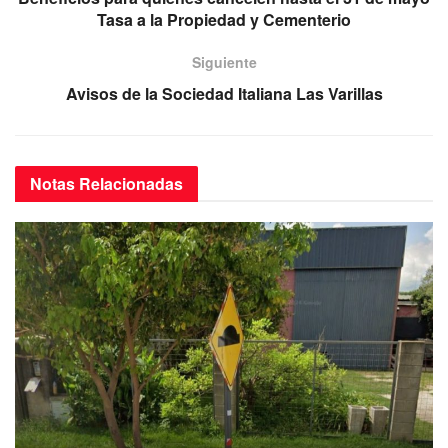
o
p
m
Tasa a la Propiedad y Cementerio
o
p
k
Siguiente
Avisos de la Sociedad Italiana Las Varillas
Notas
Relacionadas