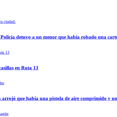
a Policía detuvo a un menor que había robado una cart
asillas en Ruta 13
 arrojó que había una pistola de aire comprimido y u