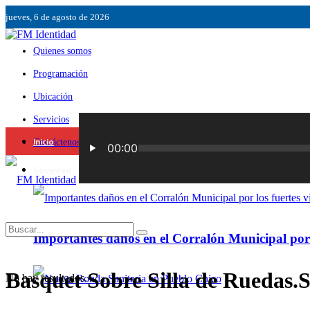
jueves, 6 de agosto de 2026
Quienes somos
Programación
Ubicación
Servicios
Inicio
Contáctenos
Sociedad
Importantes daños en el Corralón Municipal por l
Basquet Sobre Silla de Ruedas.
No hay resultados.