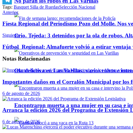
No paran los robos en Las Varillas
Tags:
Basquet Silla de Ruedas
Selección Nacional
Telegram
Anterior
Fiesta Regional del Periodismo Pozo del Molle. Nos 
Crio. Tejeda: 3 detenidos por la ola de robos. Alt
Siguiente
Fútbol Regional: Almafuerte volvió a estirar ventaja y
Notas
Relacionadas
Ola delictiva en Las Varillas: varios robos e inte
Importantes daños en el Corralón Municipal por los fu
6 de agosto de 2026
Encontraron muerta a una mujer en su casa e inte
Arranca la edición 2026 del Programa de Extensión L
6 de agosto de 2026