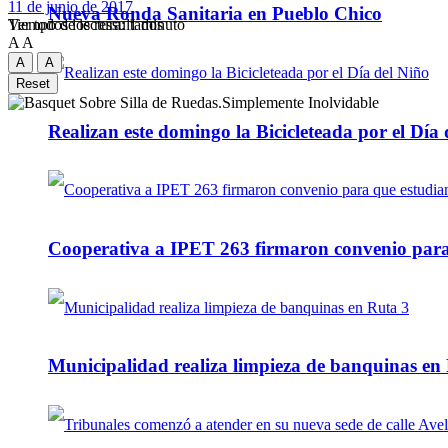
11 de junio de 2017
Nueva Ronda Sanitaria en Pueblo Chico
Tiempo de lectura: 1 minuto
Ver todos los ressultados
A
A
A
A
Reset
Realizan este domingo la Bicicleteada por el Día 
Cooperativa a IPET 263 firmaron convenio para q
Municipalidad realiza limpieza de banquinas en