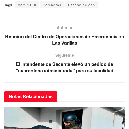
a
wi
m
h
el
Tags:
Aem 1100
Bomberos
Escape de gas
c
tt
ail
at
e
e
er
s
gr
b
A
a
Anterior
o
p
m
Reunión del Centro de Operaciones de Emergencia en
Las Varillas
o
p
k
Siguiente
El intendente de Sacanta elevó un pedido de
“cuarentena administrada” para su localidad
Notas
Relacionadas