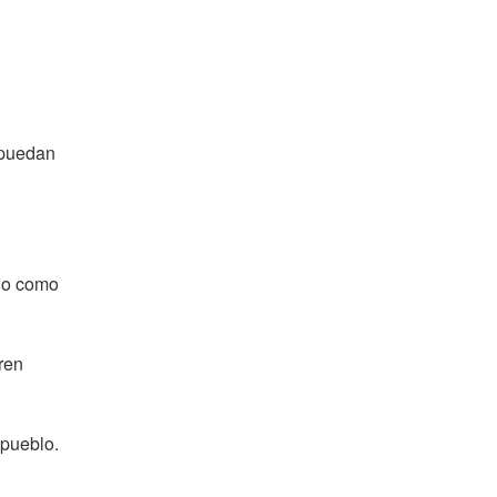
 puedan
gio como
ren
 pueblo.