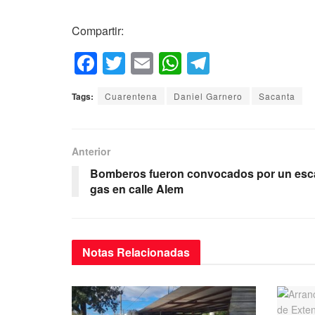
Compartir:
F
T
E
W
T
a
wi
m
h
el
Tags:
Cuarentena
Daniel Garnero
Sacanta
c
tt
ail
at
e
e
er
s
gr
b
A
a
Anterior
o
p
m
Bomberos fueron convocados por un esc
gas en calle Alem
o
p
k
Notas
Relacionadas