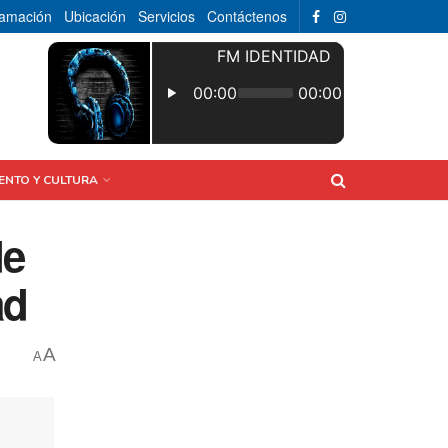
ramación
Ubicación
Servicios
Contáctenos
ENTO Y CULTURA
de
ad
A
A