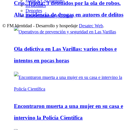
Política y Actualidad
Crio. Tejeda: 3 detenidos por la ola de robos.
Regionales
Deportes
Alta incidencia de drogas en autores de delitos
Entretenimiento y Cultura
© FM Identidad - Desarrollo y hospedaje
Desatec Web
.
Ola delictiva en Las Varillas: varios robos e
intentos en pocas horas
Encontraron muerta a una mujer en su casa e
intervino la Policía Científica