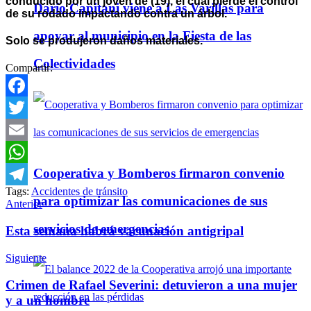
conducido por un joven de (19), el cual pierde el control
Darío Capitani viene a Las Varillas para
de su rodado impactando contra un árbol.
apoyar al municipio en la Fiesta de las
Solo se produjeron daños materiales.
Colectividades
Compartir:
Facebook
Twitter
Email
Cooperativa y Bomberos firmaron convenio
WhatsApp
Tags:
Accidentes de tránsito
Telegram
para optimizar las comunicaciones de sus
Anterior
servicios de emergencias
Esta semana habrá vacunación antigripal
Siguiente
Crimen de Rafael Severini: detuvieron a una mujer
y a un hombre