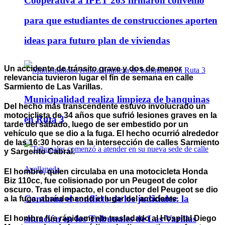
Cooperativa a IPET 263 firmaron convenio
para que estudiantes de construcciones aporten
ideas para futuro plan de viviendas
Un accidente de tránsito grave y dos de menor
relevancia tuvieron lugar el fin de semana en calle
Sarmiento de Las Varillas.
Municipalidad realiza limpieza de banquinas
Del hecho más transcendente estuvo involucrado un
motociclista de 34 años que sufrió lesiones graves en la
en Ruta 3
tarde del sábado, luego de ser embestido por un
vehículo que se dio a la fuga. El hecho ocurrió alrededor
de las 16:30 horas en la intersección de calles Sarmiento
y Sargento Cabral.
El hombre, quien circulaba en una motocicleta Honda
Biz 110cc, fue colisionado por un Peugeot de color
oscuro. Tras el impacto, el conductor del Peugeot se dio
Continúa el conflicto de los judiciales: la
a la fuga, abandonando el lugar del accidente.
situación en los Tribunales de Las Varillas
El hombre fue rápidamente trasladado al Hospital Diego