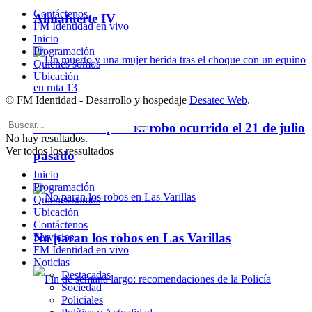
Contáctenos
Almafuerte IV
FM Identidad en vivo
Inicio
Programación
Quienes somos
Ubicación
© FM Identidad - Desarrollo y hospedaje
Desatec Web
.
Un detenido por un robo ocurrido el 21 de julio
No hay resultados.
Ver todos los ressultados
pasado
Inicio
Programación
Quienes somos
Ubicación
Contáctenos
No paran los robos en Las Varillas
Servicios
FM Identidad en vivo
Noticias
Destacadas
Sociedad
Policiales