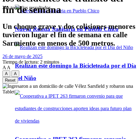
fin de semana
Ver todos los ressultados
Un choque grave y dos colisiones menores
Nueva Ronda Sanitaria en Pueblo Chico
tuvieron lugar el fin de semana en calle
Sarmiento en menos de 500 metros.
26 de mayo de 2025
Tiempo de lectura: 2 minutos
Realizan este domingo la Bicicleteada por el Día
A
A
A
A
del Niño
Reset