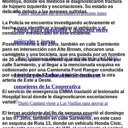
Montoya, donde los médicos le diagnosticaron fractura
de húmero izquierdo y escoriaciones. Su estado es
delicado debido a las lesiones sufridas.
La Policía se encuentra investigando activamente el
hecho para identificar y localizar al vehículo y al
Pauny paga aguinaldo y quincena entre
conductor involucrado en este incidente.
miércoles y jueves
Posteriormente a las 20hs, también en calle Sarmiento
pero en intersección con Alte Brown, chocaron una
camioneta y una bicicleta, que era guiada por un hombre
de 26 años, quien manifestó que iba de Sur a Norte por
calle Sarmiento, y al llegar a la mencionada esquina es
colisionado por una Camioneta Ford Ranger conducida
Justicia puso fecha al juicio contra ex
por un hombre de 52 años, quien lo hacía por la otra
arteria de Este a Oeste.
consejeros de la Cooperativa
El servicio de emergencia EMMA trasladó al lesionado al
Hospital local donde le diagnosticaron escoriaciones
varias.
El tercer accidente del fin de semana ocurrió el domingo
a las 07:30hs, también en calle Sarmiento, en este caso
en esquina de Ruta 13, donde un vehículo Honda Civic,