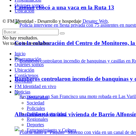
Quienes somos
Camión chocó a una vaca en la Ruta 13
Ubicación
© FM Identidad - Desarrollo y hospedaje
Desatec Web
.
No hay resultados.
Con la colaboración del Centro de Monitoreo, l
Ver todos los ressultados
Inicio
Programación
Quienes somos
Ubicación
Contáctenos
Bomberos controlaron incendio de banquinas y c
Servicios
FM Identidad en vivo
Noticias
Destacadas
Sociedad
Policiales
Política y Actualidad
Allanamiento en una vivienda de Barrio Alfonsín
Regionales
Deportes
Entretenimiento y Cultura