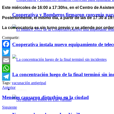
Este miércoles de 16:00 a 17:30hs, en el Centro de Asiste
Cooperativa y Bomberos firmaron convenio para 
Posteriormente, el mismo día, a partir de las de 17:30 a 1
La convocatoria es sin turno previo y se atiende por orde
Compartir:
Cooperativa instala nuevo equipamiento de telec
Facebook
Twitter
Email
La concentración luego de la final terminó sin in
WhatsApp
Tags:
vacunación antigripal
Telegram
Anterior
Policiales
Menores causaron disturbios en la ciudad
Siguiente