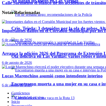
No paran los robos en Las Varillas
Calle Sarmiento el blanco de los accidentes de tránsit
Notas
Relacionadas
Crio. Tejeda: 3 detenidos por la ola de robos. Alt
Importantes daños en el Corralón Municipal por los fu
6 de agosto de 2026
Arranca la edición 2026 del Programa de Extensión L
Ola delictiva en Las Varillas: varios robos e inte
6 de agosto de 2026
Lucas Marenchino asumió como intendente interino
Encontraron muerta a una mujer en su casa e inte
6 de agosto de 2026
Contáctenos
FM Identidad en vivo
Inicio
Programación