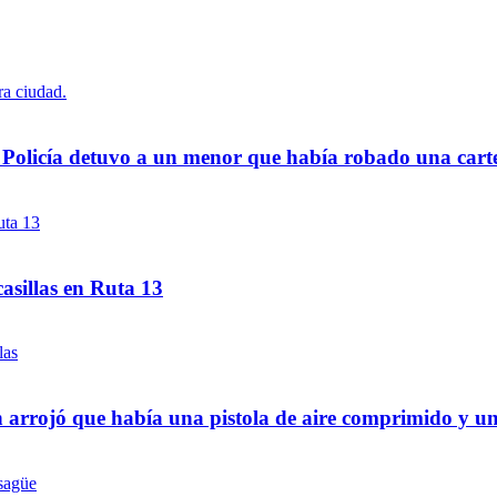
a Policía detuvo a un menor que había robado una cart
asillas en Ruta 13
 arrojó que había una pistola de aire comprimido y u