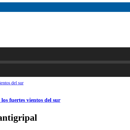
os fuertes vientos del sur
ntigripal