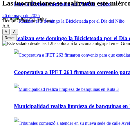
Las inoculaciones se realizarán este miércol
Nueva Ronda Sanitaria en Pueblo Chico
26 de mayo de 2025
Ver todos los ressultados
Tiempo de lectura: 1 minuto
A
A
A
A
Realizan este domingo la Bicicleteada por el Día 
Reset
Cooperativa a IPET 263 firmaron convenio para q
Municipalidad realiza limpieza de banquinas en