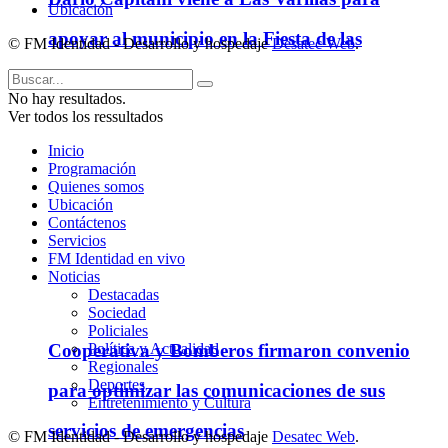
Ubicación
apoyar al municipio en la Fiesta de las
© FM Identidad - Desarrollo y hospedaje
Desatec Web
.
Colectividades
No hay resultados.
Ver todos los ressultados
Inicio
Programación
Quienes somos
Ubicación
Contáctenos
Servicios
FM Identidad en vivo
Noticias
Destacadas
Sociedad
Policiales
Cooperativa y Bomberos firmaron convenio
Política y Actualidad
Regionales
Deportes
para optimizar las comunicaciones de sus
Entretenimiento y Cultura
servicios de emergencias
© FM Identidad - Desarrollo y hospedaje
Desatec Web
.