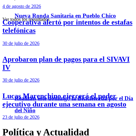
4 de agosto de 2026
Nueva Ronda Sanitaria en Pueblo Chico
Ver todos los ressultados
Cooperativa alertó por intentos de estafas
telefónicas
30 de julio de 2026
Aprobaron plan de pagos para el SIVAVI
IV
30 de julio de 2026
Lucas Marenchino ejercerá el poder
Realizan este domingo la Bicicleteada por el Día
ejecutivo durante una semana en agosto
del Niño
23 de julio de 2026
Política y Actualidad