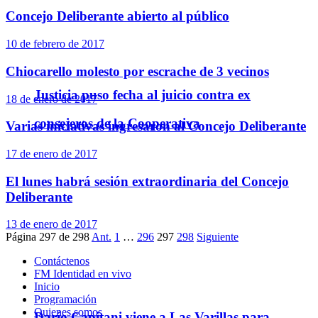
Concejo Deliberante abierto al público
10 de febrero de 2017
Chiocarello molesto por escrache de 3 vecinos
Justicia puso fecha al juicio contra ex
18 de enero de 2017
consejeros de la Cooperativa
Varias iniciativas ingresaron al Concejo Deliberante
17 de enero de 2017
El lunes habrá sesión extraordinaria del Concejo
Deliberante
13 de enero de 2017
Página 297 de 298
Ant.
1
…
296
297
298
Siguiente
Contáctenos
FM Identidad en vivo
Inicio
Programación
Quienes somos
Darío Capitani viene a Las Varillas para