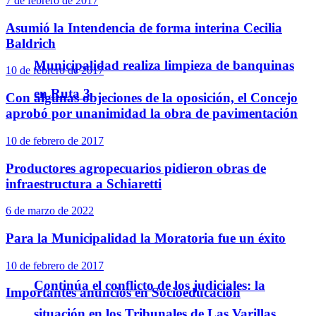
7 de febrero de 2017
Asumió la Intendencia de forma interina Cecilia
Baldrich
Municipalidad realiza limpieza de banquinas
10 de febrero de 2017
en Ruta 3
Con algunas objeciones de la oposición, el Concejo
aprobó por unanimidad la obra de pavimentación
10 de febrero de 2017
Productores agropecuarios pidieron obras de
infraestructura a Schiaretti
6 de marzo de 2022
Para la Municipalidad la Moratoria fue un éxito
10 de febrero de 2017
Continúa el conflicto de los judiciales: la
Importantes anuncios en Socioeducación
situación en los Tribunales de Las Varillas