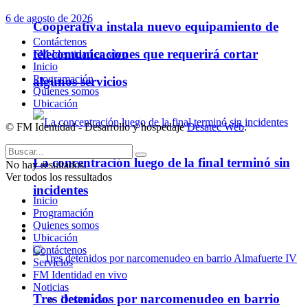
6 de agosto de 2026
Cooperativa instala nuevo equipamiento de
Contáctenos
telecomunicaciones que requerirá cortar
FM Identidad en vivo
Inicio
Programación
algunos servicios
Quienes somos
Ubicación
© FM Identidad - Desarrollo y hospedaje
Desatec Web
.
La concentración luego de la final terminó sin
No hay resultados.
Ver todos los ressultados
incidentes
Inicio
Programación
Quienes somos
Policiales
Ubicación
Contáctenos
Servicios
FM Identidad en vivo
Noticias
Tres detenidos por narcomenudeo en barrio
Destacadas