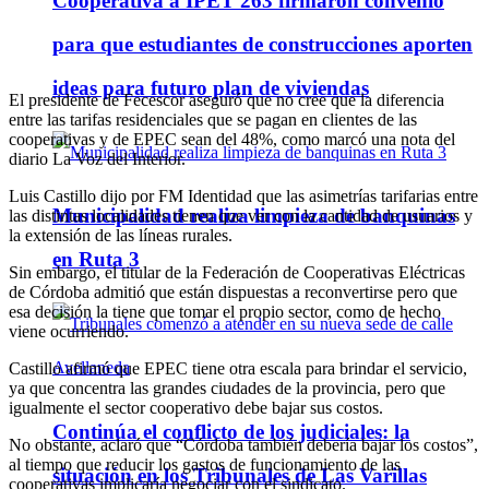
Cooperativa a IPET 263 firmaron convenio
para que estudiantes de construcciones aporten
ideas para futuro plan de viviendas
El presidente de Fecescor aseguró que no cree que la diferencia
entre las tarifas residenciales que se pagan en clientes de las
cooperativas y de EPEC sean del 48%, como marcó una nota del
diario La Voz del Interior.
Luis Castillo dijo por FM Identidad que las asimetrías tarifarias entre
Municipalidad realiza limpieza de banquinas
las distintas localidades tienen que ver con la cantidad de usuarios y
la extensión de las líneas rurales.
en Ruta 3
Sin embargo, el titular de la Federación de Cooperativas Eléctricas
de Córdoba admitió que están dispuestas a reconvertirse pero que
esa decisión la tiene que tomar el propio sector, como de hecho
viene ocurriendo.
Castillo afirmó que EPEC tiene otra escala para brindar el servicio,
ya que concentra las grandes ciudades de la provincia, pero que
igualmente el sector cooperativo debe bajar sus costos.
Continúa el conflicto de los judiciales: la
No obstante, aclaró que “Córdoba también debería bajar los costos”,
al tiempo que reducir los gastos de funcionamiento de las
situación en los Tribunales de Las Varillas
cooperativas implicaría negociar con el sindicato.