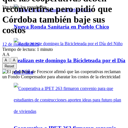
reconvertirse pero pidió que
Ver todos los ressultados
Córdoba también baje sus
Nueva Ronda Sanitaria en Pueblo Chico
costos
12 de mayo de 2026
Tiempo de lectura: 1 minuto
A
A
Realizan este domingo la Bicicleteada por el Día
A
A
Reset
del Niño