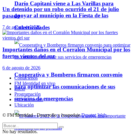
Darío Capitani viene a Las Varillas para
Un detenido por un robo ocurrido el 21 de julio
apoyar al municipio en la Fiesta de las
pasado
Colectividades
7 de agosto de 2026
Importantes daños en el Corralón Municipal por los
fuertes vientos del sur
6 de agosto de 2026
Cooperativa y Bomberos firmaron convenio
Contáctenos
FM Identidad en vivo
para optimizar las comunicaciones de sus
Inicio
Programación
servicios de emergencias
Quienes somos
Ubicación
© FM Identidad - Desarrollo y hospedaje
Desatec Web
.
No hay resultados.