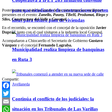
Cooperativa a IPET 263 firmaron convenio
para que estudiantes de construcciones aporten
Posteriormente, visitó los stands de las siete empresas varillenses
presentes en el evento:
Zanello, Pauny, TBeH, Produmat, Riego y
Silos, Constructora del Valle y Grosspal.
ideas para futuro plan de viviendas
En el recorrido, se encontró con el concejal de la oposición
Javier
Dupraz,
junto con el cual visitaron a la industria local Grosspal.
Acompañaron a Chiocarello el Secretario de Gobierno
Gustavo
Vázquez
y el concejal
Fernando Lagraba.
Municipalidad realiza limpieza de banquinas
en Ruta 3
Compartir:
Facebook
Continúa el conflicto de los judiciales: la
Twitter
situación en los Tribunales de Las Varillas
Email