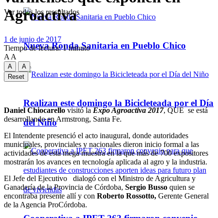
Agroactiva
Ver todos los ressultados
1 de junio de 2017
Nueva Ronda Sanitaria en Pueblo Chico
Tiempo de lectura: 1 minuto
A
A
A
A
Reset
Realizan este domingo la Bicicleteada por el Día
Daniel Chiocarello
visitó la
Expo Agroactiva 2017
, QUE se está
desarrollando en Armstrong, Santa Fe.
del Niño
El Intendente presenció el acto inaugural, donde autoridades
municipales, provinciales y nacionales dieron inicio formal a las
actividades de esta mega muestra en la que más de 700 expositores
mostrarán los avances en tecnología aplicada al agro y la industria.
El Jefe del Ejecutivo dialogó con el Ministro de Agricultura y
Ganadería de la Provincia de Córdoba,
Sergio Busso
quien se
encontraba presente allí y con
Roberto Rossotto,
Gerente General
de la Agencia ProCórdoba.