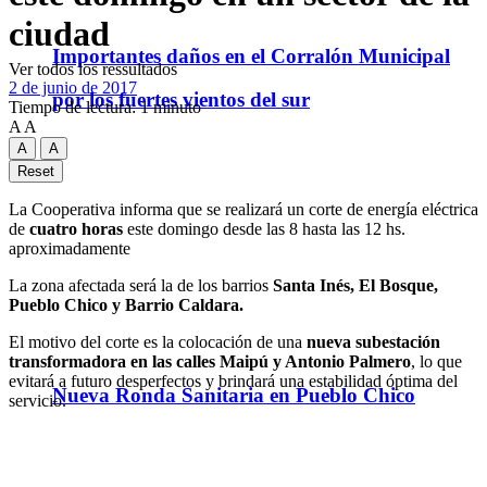
ciudad
Importantes daños en el Corralón Municipal
Ver todos los ressultados
2 de junio de 2017
por los fuertes vientos del sur
Tiempo de lectura: 1 minuto
A
A
A
A
Reset
La Cooperativa informa que se realizará un corte de energía eléctrica
de
cuatro horas
este domingo desde las 8 hasta las 12 hs.
aproximadamente
La zona afectada será la de los barrios
Santa Inés, El Bosque,
Pueblo Chico y Barrio Caldara.
El motivo del corte es la colocación de una
nueva subestación
transformadora en las calles Maipú y Antonio Palmero
, lo que
evitará a futuro desperfectos y brindará una estabilidad óptima del
Nueva Ronda Sanitaria en Pueblo Chico
servicio.