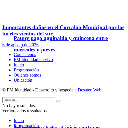
Importantes daños en el Corralón Municipal por los
fuertes vientos del sur
Pauny paga aguinaldo y quincena entre
6 de agosto de 2026
miércoles y jueves
Contáctenos
FM Identidad en vivo
Inicio
Programación
Quienes somos
Ubicación
© FM Identidad - Desarrollo y hospedaje
Desatec Web
.
No hay resultados.
Ver todos los ressultados
Inicio
Programación
Justicia puso fecha al juicio contra ex