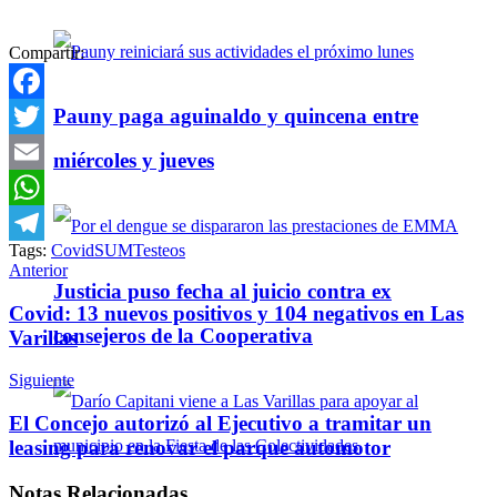
Compartir:
Pauny paga aguinaldo y quincena entre
Facebook
Twitter
miércoles y jueves
Email
WhatsApp
Tags:
Covid
SUM
Testeos
Telegram
Anterior
Justicia puso fecha al juicio contra ex
Covid: 13 nuevos positivos y 104 negativos en Las
consejeros de la Cooperativa
Varillas
Siguiente
El Concejo autorizó al Ejecutivo a tramitar un
leasing para renovar el parque automotor
Notas
Relacionadas