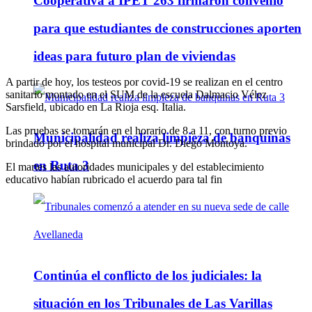
Cooperativa a IPET 263 firmaron convenio
para que estudiantes de construcciones aporten
ideas para futuro plan de viviendas
A partir de hoy, los testeos por covid-19 se realizan en el centro
sanitario montado en el SUM de la escuela Dalmacio Vélez
Sarsfield, ubicado en La Rioja esq. Italia.
Las pruebas se tomarán en el horario de 8 a 11, con turno previo
Municipalidad realiza limpieza de banquinas
brindado por el hospital municipal Dr. Diego Montoya.
en Ruta 3
El martes las autoridades municipales y del establecimiento
educativo habían rubricado el acuerdo para tal fin
Continúa el conflicto de los judiciales: la
situación en los Tribunales de Las Varillas