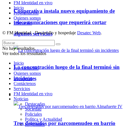
FM Identidad en vivo
Inicio
Cooperativa instala nuevo equipamiento de
Programación
Quienes somos
telecomunicaciones que requerirá cortar
Ubicación
© FM Identidad - Desarrollo y hospedaje
Desatec Web
.
algunos servicios
No hay resultados.
Ver todos los ressultados
Inicio
La concentración luego de la final terminó sin
Programación
Quienes somos
incidentes
Ubicación
Contáctenos
Servicios
FM Identidad en vivo
Policiales
Noticias
Destacadas
Sociedad
Policiales
Política y Actualidad
Tres detenidos por narcomenudeo en barrio
Regionales