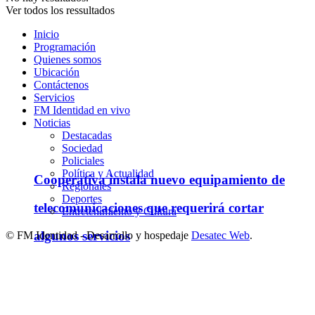
Ver todos los ressultados
Inicio
Programación
Quienes somos
Ubicación
Contáctenos
Servicios
FM Identidad en vivo
Noticias
Destacadas
Sociedad
Policiales
Política y Actualidad
Cooperativa instala nuevo equipamiento de
Regionales
Deportes
telecomunicaciones que requerirá cortar
Entretenimiento y Cultura
algunos servicios
© FM Identidad - Desarrollo y hospedaje
Desatec Web
.