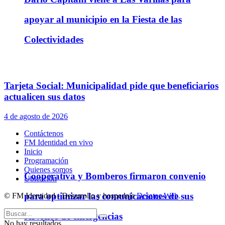
apoyar al municipio en la Fiesta de las
Colectividades
Tarjeta Social: Municipalidad pide que beneficiarios
actualicen sus datos
4 de agosto de 2026
Contáctenos
FM Identidad en vivo
Inicio
Programación
Quienes somos
Cooperativa y Bomberos firmaron convenio
Ubicación
para optimizar las comunicaciones de sus
© FM Identidad - Desarrollo y hospedaje
Desatec Web
.
servicios de emergencias
No hay resultados.