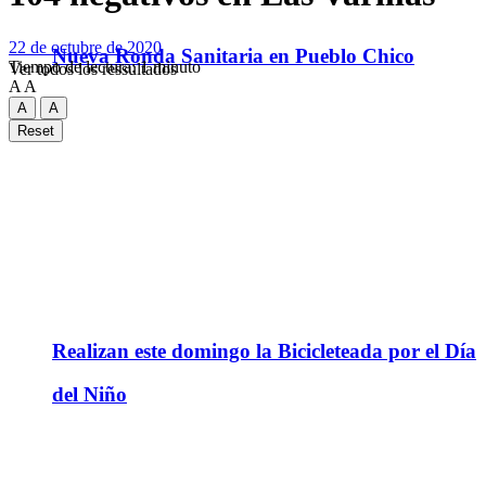
22 de octubre de 2020
Nueva Ronda Sanitaria en Pueblo Chico
Tiempo de lectura: 1 minuto
Ver todos los ressultados
A
A
A
A
Reset
Realizan este domingo la Bicicleteada por el Día
del Niño