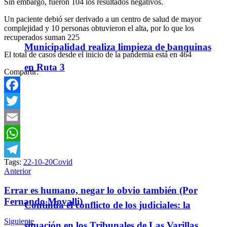
Sin embargo, fueron 104 los resultados negativos.
Un paciente debió ser derivado a un centro de salud de mayor
complejidad y 10 personas obtuvieron el alta, por lo que los
recuperados suman 225
Municipalidad realiza limpieza de banquinas
El total de casos desde el inicio de la pandemia está en 464
en Ruta 3
Compartir:
Facebook
Twitter
Email
WhatsApp
Tags:
22-10-20
Covid
Telegram
Anterior
Errar es humano, negar lo obvio también (Por
Fernando Movalli)
Continúa el conflicto de los judiciales: la
Siguiente
situación en los Tribunales de Las Varillas