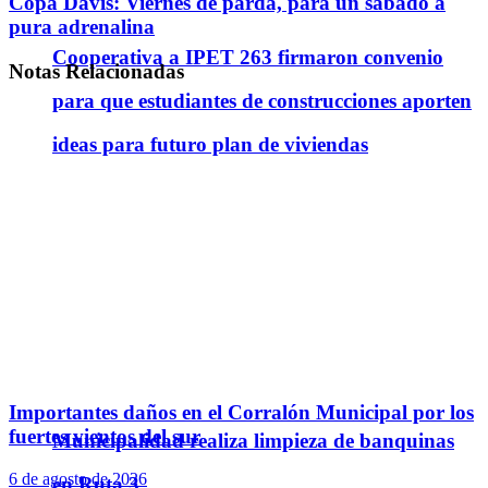
Copa Davis: Viernes de parda, para un sábado a
pura adrenalina
Cooperativa a IPET 263 firmaron convenio
Notas
Relacionadas
para que estudiantes de construcciones aporten
ideas para futuro plan de viviendas
Importantes daños en el Corralón Municipal por los
fuertes vientos del sur
Municipalidad realiza limpieza de banquinas
6 de agosto de 2026
en Ruta 3