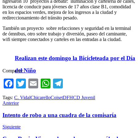
ngresaron 10 proyectos a debatir: iluminacion y cartelería de calles,
licencia de conducir para jóvenes de 17 años clase B1, comodidad
en los espacios verdes, mejora de los ingresos a la ciudad y
redireccionamiento del tránsito pesado.
También un proyecto sobre refacciones y seguridad en la terminal
de ómnibus, otro sobre trabajo y diversión, paseo del caminante,
wifi siempre conectados y carteles en las entradas a la ciudad.
Realizan este domingo la Bicicleteada por el Día
del Niño
Compartir:
Facebook
Twitter
Email
WhatsApp
Telegram
Tags:
C. Vidal
Chicarello
Coiset
D
F
HCD Juvenil
Anterior
Intento de robo a una cuadra de la comisaría
Siguiente