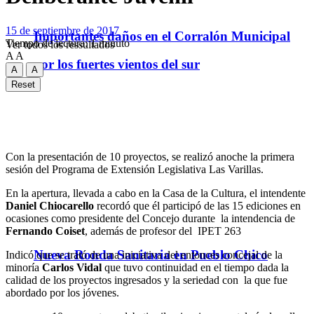
15 de septiembre de 2017
Importantes daños en el Corralón Municipal
Tiempo de lectura: 1 minuto
Ver todos los ressultados
A
A
por los fuertes vientos del sur
A
A
Reset
Con la presentación de 10 proyectos, se realizó anoche la primera
sesión del Programa de Extensión Legislativa Las Varillas.
En la apertura, llevada a cabo en la Casa de la Cultura, el intendente
Daniel Chiocarello
recordó que él participó de las 15 ediciones en
ocasiones como presidente del Concejo durante la intendencia de
Fernando Coiset
, además de profesor del IPET 263
Nueva Ronda Sanitaria en Pueblo Chico
Indicó que se trató de una iniciativa del entonces concejal de la
minoría
Carlos Vidal
que tuvo continuidad en el tiempo dada la
calidad de los proyectos ingresados y la seriedad con la que fue
abordado por los jóvenes.