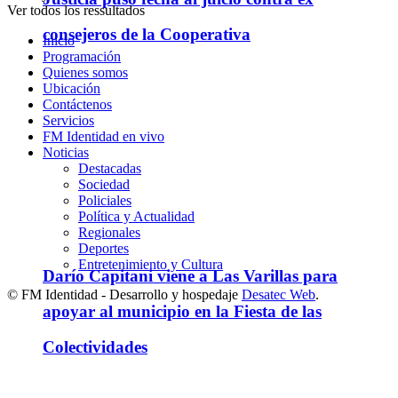
Ver todos los ressultados
consejeros de la Cooperativa
Inicio
Programación
Quienes somos
Ubicación
Contáctenos
Servicios
FM Identidad en vivo
Noticias
Destacadas
Sociedad
Policiales
Política y Actualidad
Regionales
Deportes
Entretenimiento y Cultura
Darío Capitani viene a Las Varillas para
© FM Identidad - Desarrollo y hospedaje
Desatec Web
.
apoyar al municipio en la Fiesta de las
Colectividades