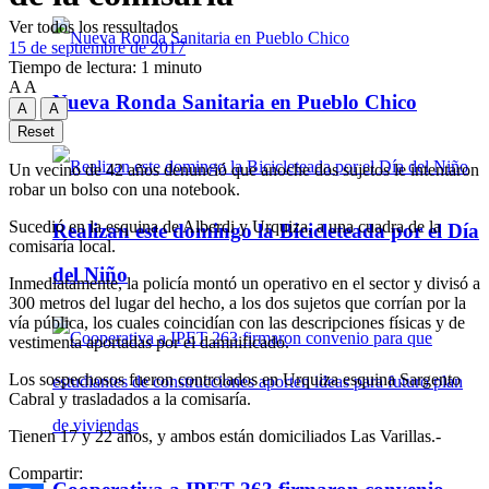
Ver todos los ressultados
15 de septiembre de 2017
Tiempo de lectura: 1 minuto
A
A
Nueva Ronda Sanitaria en Pueblo Chico
A
A
Reset
Un vecino de 42 años denunció que anoche dos sujetos le intentaron
robar un bolso con una notebook.
Sucedió en la esquina de Alberdi y Urquiza, a una cuadra de la
Realizan este domingo la Bicicleteada por el Día
comisaría local.
del Niño
Inmediatamente, la policía montó un operativo en el sector y divisó a
300 metros del lugar del hecho, a los dos sujetos que corrían por la
vía pública, los cuales coincidían con las descripciones físicas y de
vestimenta aportadas por el damnificado.
Los sospechosos fueron controlados en Urquiza esquina Sargento
Cabral y trasladados a la comisaría.
Tienen 17 y 22 años, y ambos están domiciliados Las Varillas.-
Compartir: