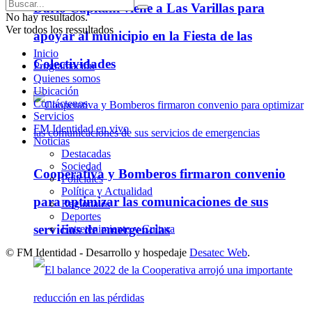
Darío Capitani viene a Las Varillas para
No hay resultados.
Ver todos los ressultados
apoyar al municipio en la Fiesta de las
Inicio
Colectividades
Programación
Quienes somos
Ubicación
Contáctenos
Servicios
FM Identidad en vivo
Noticias
Destacadas
Sociedad
Cooperativa y Bomberos firmaron convenio
Policiales
Política y Actualidad
para optimizar las comunicaciones de sus
Regionales
Deportes
servicios de emergencias
Entretenimiento y Cultura
© FM Identidad - Desarrollo y hospedaje
Desatec Web
.