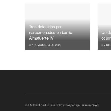
Tres detenidos por
narcomenudeo en barrio
Un de
Almafuerte IV
ocurr
7 DE AGOSTO DE 2026
7 DE
© FM Identidad - Desarrollo y hospedaje
Desatec Web
.