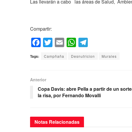
Las llevarán a cabo las áreas de Salud, Ambiente
Compartir:
F
T
E
W
T
a
wi
m
h
el
Tags:
Campñaña
Desnutricion
Murales
c
tt
ail
at
e
e
er
s
gr
b
A
a
Anterior
o
p
m
Copa Davis: abre Pella a partir de un sort
la risa, por Fernando Movalli
o
p
k
Notas
Relacionadas