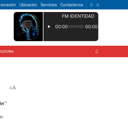
ramación
Ubicación
Servicios
Contáctenos
CULTURA
A
A
ón”
o.