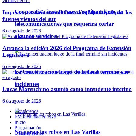
Cooperativa instala nuevo equipamiento de
Importantes daños en el Corralón Municipal por los
fuertes vientos del sur
telecomunicaciones que requerirá cortar
6 de agosto de 2026
algunos servicios
Arranca la edición 2026 del Programa de Extensión
Legislativa
6 de agosto de 2026
La concentración luego de la final terminó sin
incidentes
Lucas Marenchino asumió como intendente interino
6 de agosto de 2026
Policiales
Contáctenos
FM Identidad en vivo
Inicio
Programación
No paran los robos en Las Varillas
Quienes somos