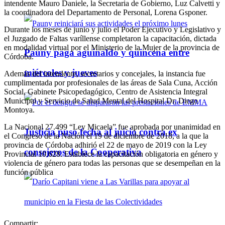
intendente Mauro Daniele, la Secretaria de Gobierno, Luz Calvetti y
la coordinadora del Departamento de Personal, Lorena Gsponer.
Durante los meses de junio y julio el Poder Ejecutivo y Legislativo y
el Juzgado de Faltas varíllense completaron la capacitación, dictada
en modalidad virtual por el Ministerio de la Mujer de la provincia de
Pauny paga aguinaldo y quincena entre
Córdoba.
miércoles y jueves
Además del intendente, secretarios y concejales, la instancia fue
cumplimentada por profesionales de las áreas de Sala Cuna, Acción
Social, Gabinete Psicopedagógico, Centro de Asistencia Integral
Municipal y Servicio de Salud Mental del Hospital Dr. Diego
Montoya.
La Nacional 27.499 “Ley Micaela” fue aprobada por unanimidad en
Justicia puso fecha al juicio contra ex
el Congreso de la Nación el 19 de diciembre de 2018, a la que la
provincia de Córdoba adhirió el 22 de mayo de 2019 con la Ley
consejeros de la Cooperativa
Provincial 10.628. Establece la capacitación obligatoria en género y
violencia de género para todas las personas que se desempeñan en la
función pública
Compartir: