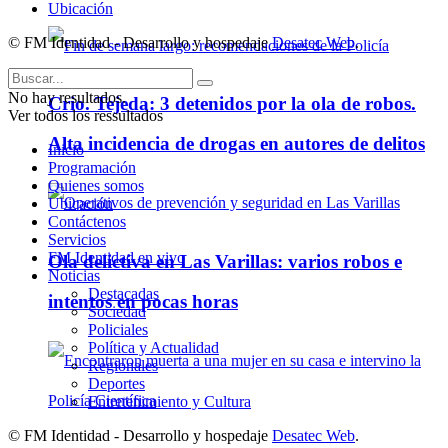
Ubicación
© FM Identidad - Desarrollo y hospedaje
Desatec Web
.
No hay resultados.
Crio. Tejeda: 3 detenidos por la ola de robos.
Ver todos los ressultados
Alta incidencia de drogas en autores de delitos
Inicio
Programación
Quienes somos
Ubicación
Contáctenos
Servicios
FM Identidad en vivo
Ola delictiva en Las Varillas: varios robos e
Noticias
Destacadas
intentos en pocas horas
Sociedad
Policiales
Política y Actualidad
Regionales
Deportes
Entretenimiento y Cultura
© FM Identidad - Desarrollo y hospedaje
Desatec Web
.