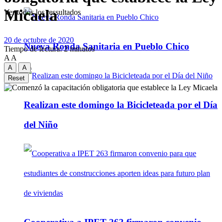
Micaela
Ver todos los ressultados
20 de octubre de 2020
Nueva Ronda Sanitaria en Pueblo Chico
Tiempo de lectura: 2 minutos
A
A
A
A
Reset
Realizan este domingo la Bicicleteada por el Día
del Niño