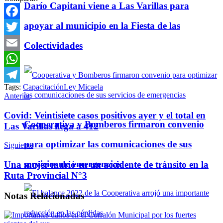
Darío Capitani viene a Las Varillas para
apoyar al municipio en la Fiesta de las
Facebook
Twitter
Colectividades
Email
WhatsApp
Tags:
Capacitación
Ley Micaela
Telegram
Anterior
Covid: Veintisiete casos positivos ayer y el total en
Cooperativa y Bomberos firmaron convenio
Las Varillas llega a 412
para optimizar las comunicaciones de sus
Siguiente
servicios de emergencias
Una mujer murió en un accidente de tránsito en la
Ruta Provincial N°3
Notas
Relacionadas