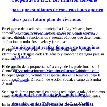
Cooperativa a IPET 263 firmaron convenio
para que estudiantes de construcciones aporten
ideas para futuro plan de viviendas
En el marco de la adhesión municipal a la Ley Micaela, hoy
comenzó la capacitación obligatoria en género y violencia de
género, dirigida a funcionarios y agentes públicos que desempeñan
su función en todos los niveles y jerarquías.
Municipalidad realiza limpieza de banquinas
El objetivo es que se incorporen herramientas que permitan
identificar las desigualdades de género y elaborar estrategias para su
en Ruta 3
erradicación.
El desarrollo de la propuesta está a cargo de las profesionales del
Centro de Asistencia Integral Municipal, Decol, Gabinete
Psicopedagógico y voluntarias especialistas en la temática, bajo la
coordinación de la Dirección de Acción Social, a cargo de Sandra
Astrada.
Se dicta de forma presencial en grupos reducidos, a raíz del contexto
Continúa el conflicto de los judiciales: la
sanitario actual, con todas las medidas sanitarias correspondientes.
situación en los Tribunales de Las Varillas
En la presentación de la primera clase, estuvieron presentes el