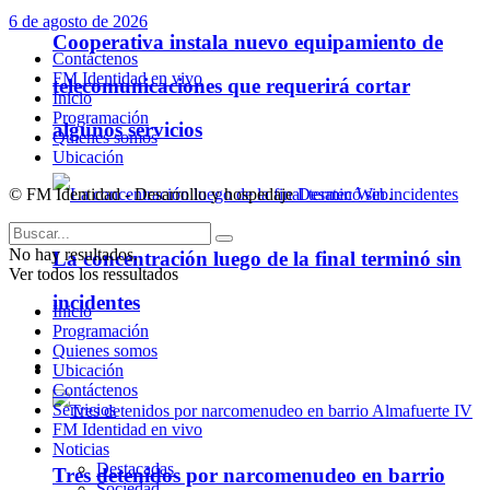
6 de agosto de 2026
Cooperativa instala nuevo equipamiento de
Contáctenos
FM Identidad en vivo
telecomunicaciones que requerirá cortar
Inicio
Programación
algunos servicios
Quienes somos
Ubicación
© FM Identidad - Desarrollo y hospedaje
Desatec Web
.
No hay resultados.
La concentración luego de la final terminó sin
Ver todos los ressultados
incidentes
Inicio
Programación
Quienes somos
Policiales
Ubicación
Contáctenos
Servicios
FM Identidad en vivo
Noticias
Destacadas
Tres detenidos por narcomenudeo en barrio
Sociedad