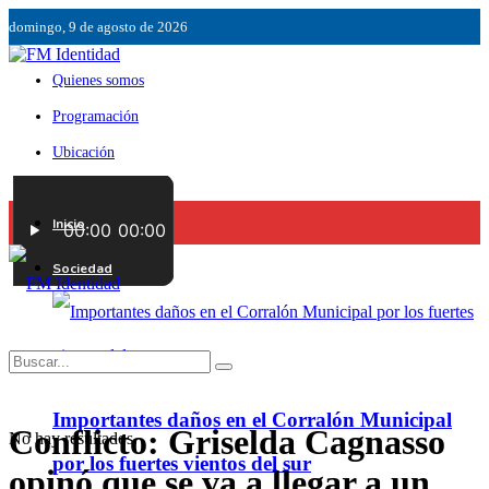
domingo, 9 de agosto de 2026
Quienes somos
Programación
Ubicación
Servicios
Inicio
Contáctenos
Sociedad
Importantes daños en el Corralón Municipal
Conflicto: Griselda Cagnasso
No hay resultados.
por los fuertes vientos del sur
opinó que se va a llegar a un