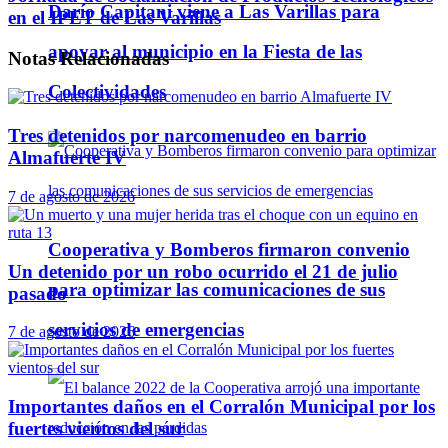
Darío Capitani viene a Las Varillas para
en el IPET de Las Varillas
apoyar al municipio en la Fiesta de las
Notas
Relacionadas
Colectividades
Tres detenidos por narcomenudeo en barrio
Almafuerte IV
7 de agosto de 2026
Cooperativa y Bomberos firmaron convenio
Un detenido por un robo ocurrido el 21 de julio
para optimizar las comunicaciones de sus
pasado
servicios de emergencias
7 de agosto de 2026
Importantes daños en el Corralón Municipal por los
fuertes vientos del sur