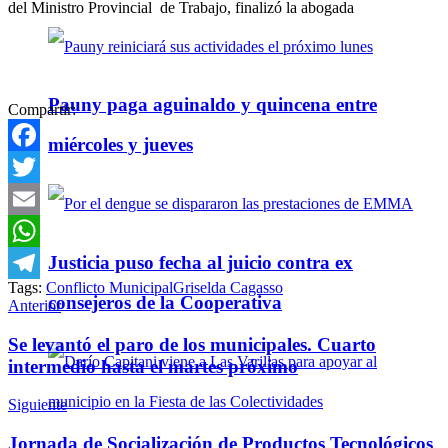
del Ministro Provincial de Trabajo, finalizó la abogada
Pauny paga aguinaldo y quincena entre
Compartir:
miércoles y jueves
Facebook
Twitter
Email
Justicia puso fecha al juicio contra ex
WhatsApp
Tags:
Conflicto Municipal
Griselda Cagasso
Telegram
consejeros de la Cooperativa
Anterior
Se levantó el paro de los municipales. Cuarto
intermedio hasta el martes próximo
Siguiente
Jornada de Socialización de Productos Tecnológicos