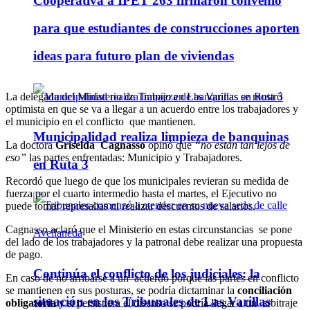
Cooperativa a IPET 263 firmaron convenio
para que estudiantes de construcciones aporten
ideas para futuro plan de viviendas
La delegada del Ministerio de Trabajo en Las Varillas se mostró
optimista en que se va a llegar a un acuerdo entre los trabajadores y
el municipio en el conflicto que mantienen.
Municipalidad realiza limpieza de banquinas
La doctora
Griselda Cagnasso
opinó que
“no están tan lejos de
eso”
las partes enfrentadas: Municipio y Trabajadores.
en Ruta 3
Recordó que luego de que los municipales revieran su medida de
fuerza por el cuarto intermedio hasta el martes, el Ejecutivo no
puede tomar represalias ni realizar descuentos de salarios.
Cagnasso aclaró que el Ministerio en estas circunstancias se pone
del lado de los trabajadores y la patronal debe realizar una propuesta
de pago.
Continúa el conflicto de los judiciales: la
En caso de no arribarse a un acuerdo porque las partes en conflicto
se mantienen en sus posturas, se podría dictaminar la
conciliación
situación en los Tribunales de Las Varillas
obligatoria
y si persistiera el disenso se podría llegar a un arbitraje