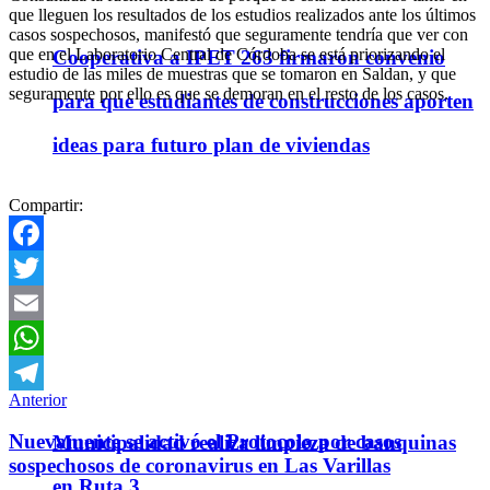
que lleguen los resultados de los estudios realizados ante los últimos
casos sospechosos, manifestó que seguramente tendría que ver con
que en el Laboratorio Central de Córdoba se está priorizando el
Cooperativa a IPET 263 firmaron convenio
estudio de las miles de muestras que se tomaron en Saldan, y que
seguramente por ello es que se demoran en el resto de los casos.
para que estudiantes de construcciones aporten
ideas para futuro plan de viviendas
Compartir:
Facebook
Twitter
Email
WhatsApp
Anterior
Telegram
Nuevamente se activó el Protocolo por casos
Municipalidad realiza limpieza de banquinas
sospechosos de coronavirus en Las Varillas
en Ruta 3