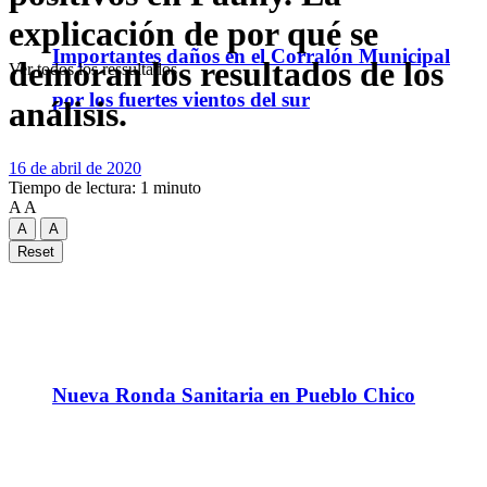
explicación de por qué se
Importantes daños en el Corralón Municipal
demoran los resultados de los
Ver todos los ressultados
por los fuertes vientos del sur
análisis.
16 de abril de 2020
Tiempo de lectura: 1 minuto
A
A
A
A
Reset
Nueva Ronda Sanitaria en Pueblo Chico