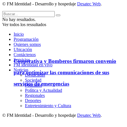
© FM Identidad - Desarrollo y hospedaje
Desatec Web
.
No hay resultados.
Ver todos los ressultados
Inicio
Programación
Quienes somos
Ubicación
Contáctenos
Servicios
Cooperativa y Bomberos firmaron convenio
FM Identidad en vivo
Noticias
para optimizar las comunicaciones de sus
Destacadas
Sociedad
servicios de emergencias
Policiales
Política y Actualidad
Regionales
Deportes
Entretenimiento y Cultura
© FM Identidad - Desarrollo y hospedaje
Desatec Web
.