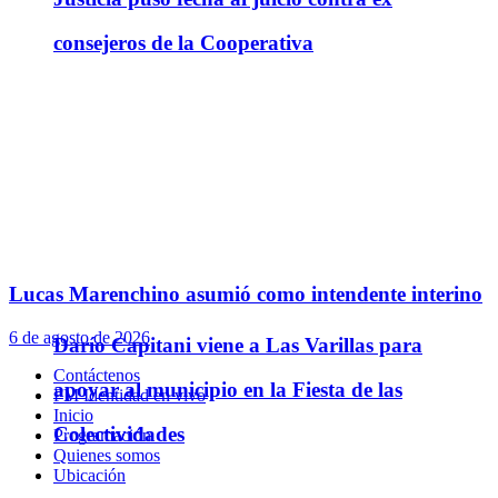
consejeros de la Cooperativa
Lucas Marenchino asumió como intendente interino
6 de agosto de 2026
Darío Capitani viene a Las Varillas para
Contáctenos
apoyar al municipio en la Fiesta de las
FM Identidad en vivo
Inicio
Colectividades
Programación
Quienes somos
Ubicación