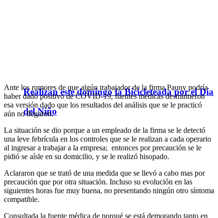
Ante los rumores de que algún trabajador de la firma Pauny podría
Realizan este domingo la Bicicleteada por el Día
haber dado positivo de COVID-19, fuentes médicas desmintieron
esa versión dado que los resultados del análisis que se le practicó
del Niño
aún no llegaron.
La situación se dio porque a un empleado de la firma se le detectó
una leve febrícula en los controles que se le realizan a cada operario
al ingresar a trabajar a la empresa; entonces por precaución se le
pidió se aísle en su domicilio, y se le realizó hisopado.
Aclararon que se trató de una medida que se llevó a cabo mas por
precaución que por otra situación. Incluso su evolución en las
siguientes horas fue muy buena, no presentando ningún otro síntoma
compatible.
Consultada la fuente médica de porqué se está demorando tanto en