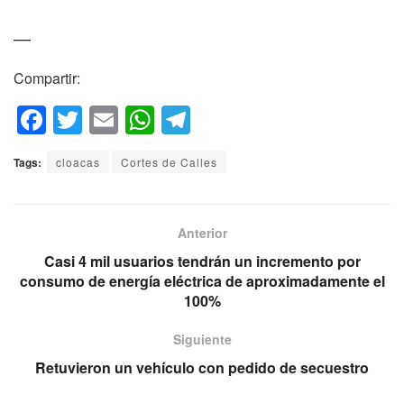
—
Compartir:
F
T
E
W
T
a
wi
m
h
el
Tags:
cloacas
Cortes de Calles
c
tt
ail
at
e
e
er
s
gr
b
A
a
Anterior
o
p
m
Casi 4 mil usuarios tendrán un incremento por
consumo de energía eléctrica de aproximadamente el
o
p
100%
k
Siguiente
Retuvieron un vehículo con pedido de secuestro