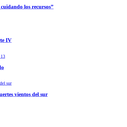
cuidando los recursos”
te IV
do
ertes vientos del sur