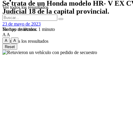
Entretenimiento y Cultura
Se trata de un Honda modelo HR- V EX CVT
Ver todos los ressultados
Judicial 18 de la capital provincial.
23 de mayo de 2023
Tiempo de lectura: 1 minuto
No hay resultados.
A
A
A
A
Ver todos los ressultados
Reset