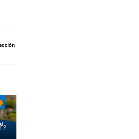
ección
ad