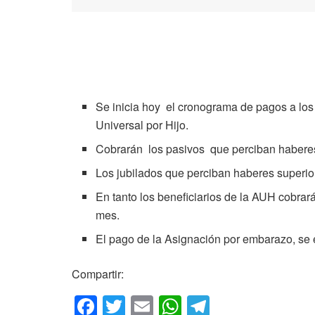
Se inicia hoy el cronograma de pagos a los
Universal por Hijo.
Cobrarán los pasivos que perciban haberes
Los jubilados que perciban haberes superiore
En tanto los beneficiarios de la AUH cobrar
mes.
El pago de la Asignación por embarazo, se 
Compartir:
F
T
E
W
T