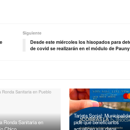
Siguiente
e
Desde este miércoles los hisopados para det
de covid se realizarán en el módulo de Pauny
Tarjeta Social: Municipalid
a Ronda Sanitaria en
pide que beneficiarios
lo Chico
actualicen sus datos