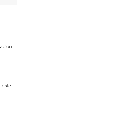
nación
e este