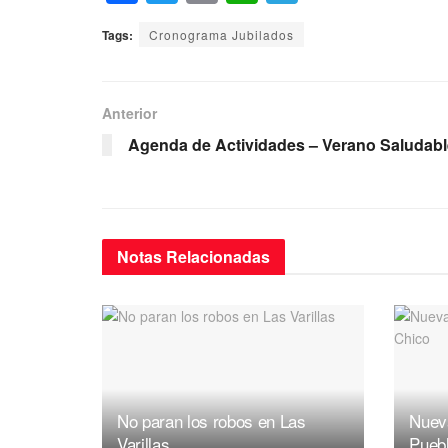
a
wi
m
h
el
Tags:
Cronograma Jubilados
c
tt
ail
at
e
e
er
s
gr
b
A
a
Anterior
o
p
m
Agenda de Actividades – Verano Saludabl
o
p
k
Notas
Relacionadas
No paran los robos en Las
Nuev
Varillas
Pueb