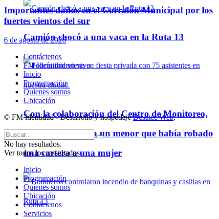
Importantes daños en el Corralón Municipal por los
fuertes vientos del sur
Camión chocó a una vaca en la Ruta 13
6 de agosto de 2026
Contáctenos
FM Identidad en vivo
Inicio
Programación
Quienes somos
Ubicación
Con la colaboración del Centro de Monitoreo,
© FM Identidad - Desarrollo y hospedaje
Desatec Web
.
la Policía detuvo a un menor que había robado
No hay resultados.
una cartera a una mujer
Ver todos los ressultados
Inicio
Programación
Quienes somos
Ubicación
Contáctenos
Servicios