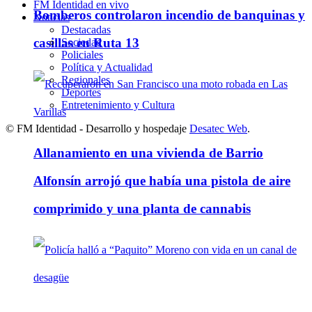
FM Identidad en vivo
Bomberos controlaron incendio de banquinas y
Noticias
Destacadas
casillas en Ruta 13
Sociedad
Policiales
Política y Actualidad
Regionales
Deportes
Entretenimiento y Cultura
© FM Identidad - Desarrollo y hospedaje
Desatec Web
.
Allanamiento en una vivienda de Barrio
Alfonsín arrojó que había una pistola de aire
comprimido y una planta de cannabis