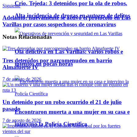
Crio. Tejeda: 3 detenidos por la ola de robos.
Siguiente
Alta incidencia de drogas en autores de delitos
Adelanto: nuevamente se activó el protocolo en Las
Varillas por casos sospechosos de coronavirus
Notas
Relacionadas
Ola delictiva en Las Varillas: varios robos e
Tres detenidos por narcomenudeo en barrio
intentos en pocas horas
Almafuerte IV
7 de agosto de 2026
Un detenido por un robo ocurrido el 21 de julio
pasado
Encontraron muerta a una mujer en su casa e
7 de agosto de 2026
intervino la Policía Científica