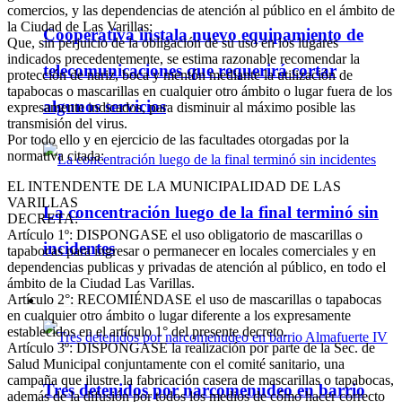
comercios, y las dependencias de atención al público en el ámbito de
la Ciudad de Las Varillas;
Cooperativa instala nuevo equipamiento de
Que, sin perjuicio de la obligación de su uso en los lugares
indicados precedentemente, se estima razonable recomendar la
telecomunicaciones que requerirá cortar
protección de nariz, boca y mentón mediante la utilización de
tapabocas o mascarillas en cualquier otro ámbito o lugar fuera de los
algunos servicios
expresamente indicados, para disminuir al máximo posible las
transmisión del virus.
Por todo ello y en ejercicio de las facultades otorgadas por la
normativa citada:
EL INTENDENTE DE LA MUNICIPALIDAD DE LAS
VARILLAS
La concentración luego de la final terminó sin
DECRETA:
Artículo 1º: DISPONGASE el uso obligatorio de mascarillas o
incidentes
tapabocas para ingresar o permanecer en locales comerciales y en
dependencias publicas y privadas de atención al público, en todo el
ámbito de la Ciudad Las Varillas.
Artículo 2°: RECOMIÉNDASE el uso de mascarillas o tapabocas
Policiales
en cualquier otro ámbito o lugar diferente a los expresamente
establecidos en el artículo 1° del presente decreto.
Artículo 3º: DISPONGASE la realización por parte de la Sec. de
Salud Municipal conjuntamente con el comité sanitario, una
campaña que ilustre la fabricación casera de mascarillas o tapabocas,
Tres detenidos por narcomenudeo en barrio
además de la difusión por todos los medios de cómo hacer correcto