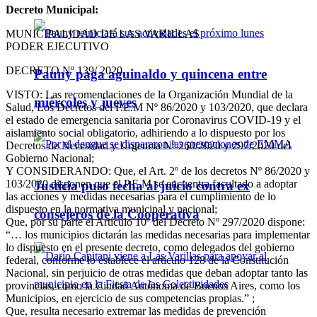
Decreto Municipal:
MUNICIPALIDAD DE LAS VARILLAS
PODER EJECUTIVO
DECRETO Nº 139/ 2020
Pauny paga aguinaldo y quincena entre
VISTO: Las recomendaciones de la Organización Mundial de la
miércoles y jueves
Salud, Los Decretos del P.E.M Nº 86/2020 y 103/2020, que declara
el estado de emergencia sanitaria por Coronavirus COVID-19 y el
aislamiento social obligatorio, adhiriendo a lo dispuesto por los
Decretos de Necesidad y Urgencia Nº 260/2020 y 297/2020 del
Gobierno Nacional;
Y CONSIDERANDO: Que, el Art. 2º de los decretos Nº 86/2020 y
103/2020 disponen que el P.E.M se encuentra facultado a adoptar
Justicia puso fecha al juicio contra ex
las acciones y medidas necesarias para el cumplimiento de lo
dispuesto en la normativa municipal y nacional;
consejeros de la Cooperativa
Que, por su parte el Artículo 10º del Decreto Nº 297/2020 dispone:
“… los municipios dictarán las medidas necesarias para implementar
lo dispuesto en el presente decreto, como delegados del gobierno
federal, conforme lo establece el artículo 128 de la Constitución
Nacional, sin perjuicio de otras medidas que deban adoptar tanto las
provincias, como la Ciudad Autónoma de Buenos Aires, como los
Municipios, en ejercicio de sus competencias propias.” ;
Que, resulta necesario extremar las medidas de prevención