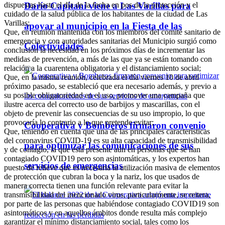
dispuestas hasta el día de la fecha en pos de la protección y el
Darío Capitani viene a Las Varillas para
cuidado de la salud pública de los habitantes de la ciudad de Las
Varillas;
apoyar al municipio en la Fiesta de las
Que, en reunión mantenida con los miembros del comité sanitario de
emergencia y con autoridades sanitarias del Municipio surgió como
Colectividades
conclusión la necesidad en los próximos días de incrementar las
medidas de prevención, a más de las que ya se están tomando con
relación a la cuarentena obligatoria y el distanciamiento social;
Que, en la misma reunión, celebrada el día viernes 10 de abril
próximo pasado, se estableció que era necesario además, y previo a
su posible obligatoriedad en el uso, promover una campaña que
ilustre acerca del correcto uso de barbijos y mascarillas, con el
objeto de prevenir las consecuencias de su uso impropio, lo que
provocaría lo contrario a lo que pretende evitar;
Cooperativa y Bomberos firmaron convenio
Que, teniendo en cuenta que una de las principales características
del coronavirus COVID-19 es su alta capacidad de transmisibilidad
para optimizar las comunicaciones de sus
y de contagio, la que está presente aún en personas que se han
contagiado COVID19 pero son asintomáticas, y los expertos han
servicios de emergencias
puesto de relieve que es necesaria la utilización masiva de elementos
de protección que cubran la boca y la nariz, los que usados de
manera correcta tienen una función relevante para evitar la
transmisibilidad del mencionado virus, particularmente, se reitera,
por parte de las personas que habiéndose contagiado COVID19 son
asintomáticos y en aquellos ámbitos donde resulta más complejo
garantizar el mínimo distanciamiento social, tales como los