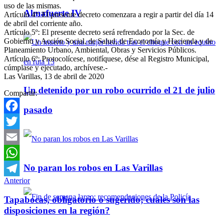
uso de las mismas.
Almafuerte IV
Artículo 4º: El presente decreto comenzara a regir a partir del día 14
de abril del corriente año.
Artículo 5º: El presente decreto será refrendado por la Sec. de
Gobierno y Acción Social, de Salud, de Economía y Hacienda y de
Planeamiento Urbano, Ambiental, Obras y Servicios Públicos.
Artículo 6º: Protocolícese, notifíquese, dése al Registro Municipal,
cúmplase y ejecutado, archívese.-
Las Varillas, 13 de abril de 2020
Un detenido por un robo ocurrido el 21 de julio
Compartir:
pasado
Facebook
Twitter
Email
No paran los robos en Las Varillas
WhatsApp
Anterior
Telegram
Tapabocas, obligatorio o sugerido; cuales son las
disposiciones en la región?