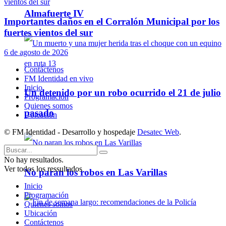
Almafuerte IV
Importantes daños en el Corralón Municipal por los
fuertes vientos del sur
6 de agosto de 2026
Contáctenos
FM Identidad en vivo
Inicio
Un detenido por un robo ocurrido el 21 de julio
Programación
Quienes somos
pasado
Ubicación
© FM Identidad - Desarrollo y hospedaje
Desatec Web
.
No hay resultados.
Ver todos los ressultados
No paran los robos en Las Varillas
Inicio
Programación
Quienes somos
Ubicación
Contáctenos