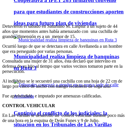
Cooperativa a IPET 263 firmaron convenio
para que estudiantes de construcciones aporten
ideas para futuro plan de viviendas
Detuvieron el sábado en Saturnino M. Laspiur a un sujeto de 44
años que momentos antes había amenazado con una cuchilla de
grandes dimensión es a un menor de 15.
Ocurrió luego de que se detectara en calle Avellaneda a un hombre
que era perseguido por varias personas.
Municipalidad realiza limpieza de banquinas
Consultada una mujer de 31 años, ésta declaró que intervino en
defensa de su hijo al tiempo que varios vecinos tomaron parte en la
en Ruta 3
persecución.
Al individuo se le secuestró una cuchilla con una hoja de 22 cm de
largo por cinco de ancho con mango recubierto de soga azul
Fue aprehendido e imputado por amenazas calificadas.
CONTROL VEHICULAR
Continúa el conflicto de los judiciales: la
En Las Varillas se desarrolló un control vehicular durante poco más
de una hora en la esquina de Deán Funes y 9 de Julio.
situación en los Tribunales de Las Varillas