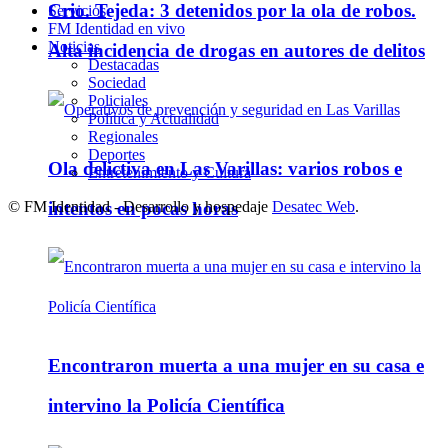
Crio. Tejeda: 3 detenidos por la ola de robos.
Servicios
FM Identidad en vivo
Noticias
Alta incidencia de drogas en autores de delitos
Destacadas
Sociedad
Policiales
Política y Actualidad
Regionales
Deportes
Ola delictiva en Las Varillas: varios robos e
Entretenimiento y Cultura
© FM Identidad - Desarrollo y hospedaje
Desatec Web
.
intentos en pocas horas
Encontraron muerta a una mujer en su casa e
intervino la Policía Científica