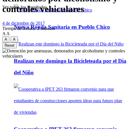
controles vehiculares
Ver todos los ressultados
4 de diciembre de 2017
Nueva Ronda Sanitaria en Pueblo Chico
Tiempo de lectura: 2 minutos
A
A
A
A
Reset
Realizan este domingo la Bicicleteada por el Día
del Niño