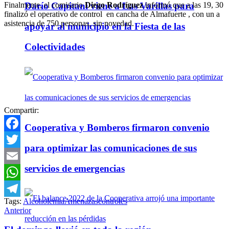
Finalmente, el comisario
Diego Rodríguez
informó que a las 19, 30
Darío Capitani viene a Las Varillas para
finalizó el operativo de control en cancha de Almafuerte , con un a
asistencia de 750 personas, sin novedad.
apoyar al municipio en la Fiesta de las
Colectividades
Compartir:
Cooperativa y Bomberos firmaron convenio
Facebook
para optimizar las comunicaciones de sus
Twitter
servicios de emergencias
Email
WhatsApp
Tags:
Alcoholemia
Amenazas
controles
Telegram
Anterior