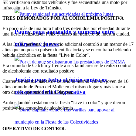
SE verificaron distintos vehículos y fue secuestrada una moto por
infracción a la Ley de Tránsito.
TRES DEMORADOS POR ALCOHOLEMIA POSITIVA
En poco más de una hora hubo tres detenidos por ebriedad durante
Pauny paga aguinaldo y quincena entre
una fiesta realizada en Félix Saluzzo sin número de nuestra ciudad.
miércoles y jueves
A las 3, 00, personal de servicio adicional controló a un menor de 17
años que no poseía pulsera identificatoria y se encontraba bebiendo
bebida alcohólica en la fiesta “Live in Color”.
Era oriundo de Calchín y frente a sus familiares se le realizó control
de alcoholemia con resultado positivo
Justicia puso fecha al juicio contra ex
Cuarenta minutos más tarde ocurrió lo mismo con un joven de 16
años oriundo de Pozo del Molle en el mismo lugar y más tarde a
consejeros de la Cooperativa
otro de 15, que reside en La Playosa.
Ambos también estaban en la fiesta “Live in color” y que dieron
positivo los controles de alcoholemia
OPERATIVO DE CONTROL