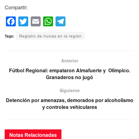
Compartir:
F
T
E
W
T
a
wi
m
h
el
Tags:
Registro de lluvias en la región
c
tt
ail
at
e
e
er
s
gr
b
A
a
Anterior
o
p
m
Fútbol Regional: empataron Almafuerte y Olímpico.
Granaderos no jugó
o
p
k
Siguiente
Detención por amenazas, demorados por alcoholismo
y controles vehiculares
Notas
Relacionadas