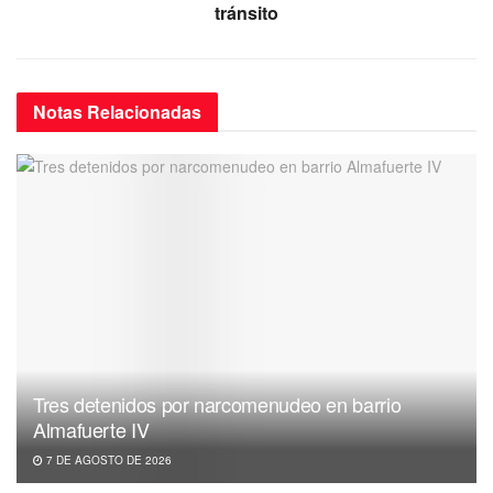
k
tránsito
Notas
Relacionadas
Tres detenidos por narcomenudeo en barrio
Almafuerte IV
7 DE AGOSTO DE 2026