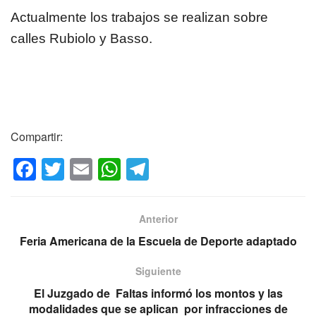
Actualmente los trabajos se realizan sobre
calles Rubiolo y Basso.
Compartir:
F
T
E
W
T
a
wi
m
h
el
c
tt
ail
at
e
Anterior
e
er
s
gr
Feria Americana de la Escuela de Deporte adaptado
b
A
a
Siguiente
o
p
m
El Juzgado de Faltas informó los montos y las
o
p
modalidades que se aplican por infracciones de