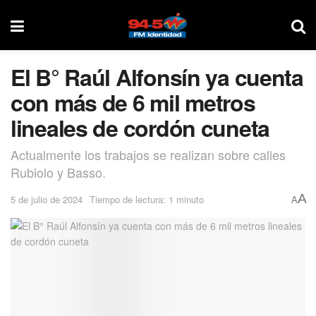
El B° Raúl Alfonsín ya cuenta
con más de 6 mil metros
lineales de cordón cuneta
Actualmente los trabajos se realizan sobre calles
Rubiolo y Basso.
A
5 de julio de 2024
Tiempo de lectura: 1 minuto
A