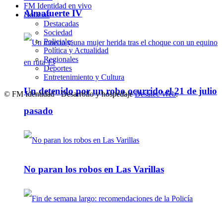
FM Identidad en vivo
Almafuerte IV
Noticias
Destacadas
Sociedad
Policiales
Política y Actualidad
Regionales
Deportes
Entretenimiento y Cultura
Un detenido por un robo ocurrido el 21 de julio
© FM Identidad - Desarrollo y hospedaje
Desatec Web
.
pasado
No paran los robos en Las Varillas