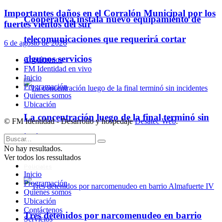
Importantes daños en el Corralón Municipal por los
Cooperativa instala nuevo equipamiento de
fuertes vientos del sur
telecomunicaciones que requerirá cortar
6 de agosto de 2026
algunos servicios
Contáctenos
FM Identidad en vivo
Inicio
Programación
Quienes somos
Ubicación
La concentración luego de la final terminó sin
© FM Identidad - Desarrollo y hospedaje
Desatec Web
.
incidentes
No hay resultados.
Ver todos los ressultados
Policiales
Inicio
Programación
Quienes somos
Ubicación
Contáctenos
Tres detenidos por narcomenudeo en barrio
Servicios