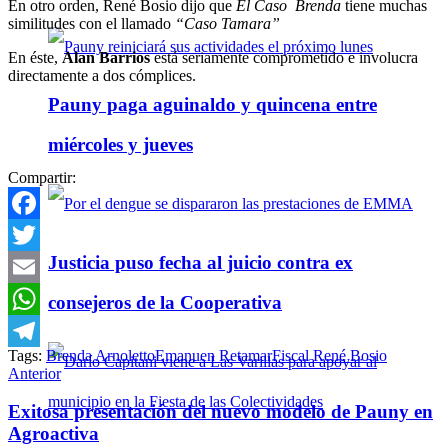
En otro orden, René Bosio dijo que
El Caso Brenda
tiene muchas
similitudes con el llamado
“Caso Tamara”
En éste,
Alan Barrios
está seriamente comprometido e involucra
directamente a dos cómplices.
Pauny paga aguinaldo y quincena entre
miércoles y jueves
Compartir:
Facebook
Justicia puso fecha al juicio contra ex
Twitter
Email
consejeros de la Cooperativa
WhatsApp
Tags:
Brenda Arnoletto
Emanuen Retamar
Fiscal René Bosio
Telegram
Anterior
Exitosa presentación del nuevo modelo de Pauny en
Agroactiva