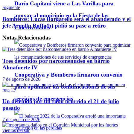
Darío Capitani viene a Las Varillas para
Siguiente
apoyar al municipio en la Fiesta de las
Bomberos: Lucas Borgarello será el abanderado y el
jefe Arnolfo Buffa(h) pidió su pase a retiro
Colectividades
Notas
Relacionadas
Tres detenidos por narcomenudeo en barrio
Almafuerte IV
Cooperativa y Bomberos firmaron convenio
7 de agosto de 2026
para optimizar las comunicaciones de sus
servicios de emergencias
Un detenido por un robo ocurrido el 21 de julio
pasado
7 de agosto de 2026