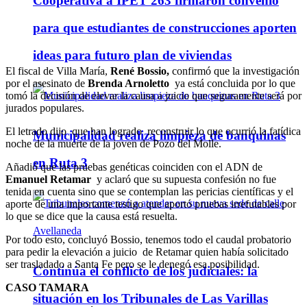
Cooperativa a IPET 263 firmaron convenio
para que estudiantes de construcciones aporten
ideas para futuro plan de viviendas
El fiscal de Villa María,
René Bossio,
confirmó que la investigación
por el asesinato de
Brenda Arnoletto
ya está concluida por lo que
tomó la decisión de elevar la causa a juicio que seguramente será por
jurados populares.
El letrado dijo que han logrado reconstruir lo que ocurrió la fatídica
Municipalidad realiza limpieza de banquinas
noche de la muerte de la joven de Pozo del Molle.
en Ruta 3
Añadió que las pruebas genéticas coinciden con el ADN de
Emanuel Retamar
y aclaró que su supuesta confesión no fue
tenida en cuenta sino que se contemplan las pericias científicas y el
aporte de una importante testigo que aportó pruebas irrefutables por
lo que se dice que la causa está resuelta.
Por todo esto, concluyó Bossio, tenemos todo el caudal probatorio
para pedir la elevación a juicio de Retamar quien había solicitado
ser trasladado a Santa Fe pero se le denegó esa posibilidad.
Continúa el conflicto de los judiciales: la
CASO TAMARA
situación en los Tribunales de Las Varillas