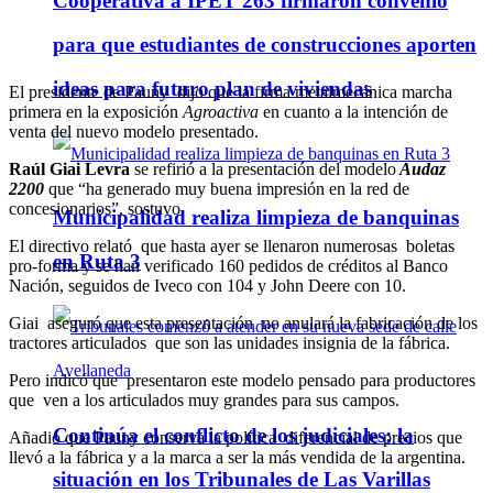
Cooperativa a IPET 263 firmaron convenio
para que estudiantes de construcciones aporten
ideas para futuro plan de viviendas
El presidente de Pauny dijo que la firma metalmecánica marcha
primera en la exposición
Agroactiva
en cuanto a la intención de
venta del nuevo modelo presentado.
Raúl Giai Levra
se refirió a la presentación del modelo
Audaz
2200
que “ha generado muy buena impresión en la red de
concesionarios”, sostuvo.
Municipalidad realiza limpieza de banquinas
El directivo relató que hasta ayer se llenaron numerosas boletas
en Ruta 3
pro-forma y se han verificado 160 pedidos de créditos al Banco
Nación, seguidos de Iveco con 104 y John Deere con 10.
Giai aseguró que esta presentación no anulará la fabricación de los
tractores articulados que son las unidades insignia de la fábrica.
Pero indicó que presentaron este modelo pensado para productores
que ven a los articulados muy grandes para sus campos.
Continúa el conflicto de los judiciales: la
Añadió que Pauny conserva la política diferencial de precios que
llevó a la fábrica y a la marca a ser la más vendida de la argentina.
situación en los Tribunales de Las Varillas