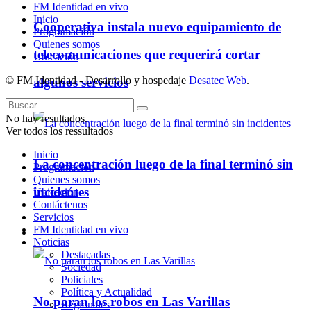
FM Identidad en vivo
Inicio
Cooperativa instala nuevo equipamiento de
Programación
Quienes somos
telecomunicaciones que requerirá cortar
Ubicación
© FM Identidad - Desarrollo y hospedaje
Desatec Web
.
algunos servicios
No hay resultados.
Ver todos los ressultados
Inicio
La concentración luego de la final terminó sin
Programación
Quienes somos
incidentes
Ubicación
Contáctenos
Servicios
FM Identidad en vivo
Policiales
Noticias
Destacadas
Sociedad
Policiales
Política y Actualidad
No paran los robos en Las Varillas
Regionales