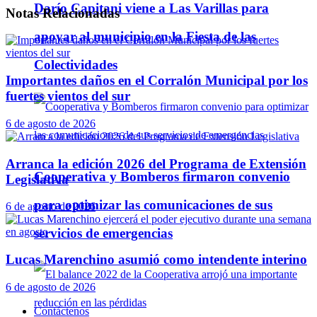
Darío Capitani viene a Las Varillas para
Notas
Relacionadas
apoyar al municipio en la Fiesta de las
Colectividades
Importantes daños en el Corralón Municipal por los
fuertes vientos del sur
6 de agosto de 2026
Arranca la edición 2026 del Programa de Extensión
Cooperativa y Bomberos firmaron convenio
Legislativa
para optimizar las comunicaciones de sus
6 de agosto de 2026
servicios de emergencias
Lucas Marenchino asumió como intendente interino
6 de agosto de 2026
Contáctenos