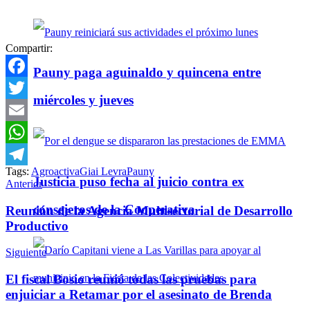
Compartir:
Pauny paga aguinaldo y quincena entre
Facebook
miércoles y jueves
Twitter
Email
WhatsApp
Tags:
Agroactiva
Giai Levra
Pauny
Telegram
Justicia puso fecha al juicio contra ex
Anterior
consejeros de la Cooperativa
Reunión de la Agencia Multisectorial de Desarrollo
Productivo
Siguiente
El fiscal Bosio reunió todas las pruebas para
enjuiciar a Retamar por el asesinato de Brenda