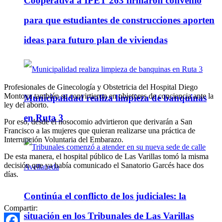
Cooperativa a IPET 263 firmaron convenio
para que estudiantes de construcciones aporten
ideas para futuro plan de viviendas
Profesionales de Ginecología y Obstetricia del Hospital Diego
Montoya también se convirtieron en objetores de conciencia ante la
Municipalidad realiza limpieza de banquinas
ley del aborto.
en Ruta 3
Por eso, desde el nosocomio advirtieron que derivarán a San
Francisco a las mujeres que quieran realizarse una práctica de
Interrupción Voluntaria del Embarazo.
De esta manera, el hospital público de Las Varillas tomó la misma
decisión que ya había comunicado el Sanatorio Garcés hace dos
días.
Continúa el conflicto de los judiciales: la
Compartir:
situación en los Tribunales de Las Varillas