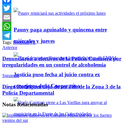
Facebook
Twitter
Email
Pauny paga aguinaldo y quincena entre
WhatsApp
miércoles y jueves
Tags:
Hospital
IVE
Telegram
Anterior
Denunciaron a efectivos de la Policía Caminera por
irregularidades en un control de alcoholemia
Justicia puso fecha al juicio contra ex
Siguiente
consejeros de la Cooperativa
Diego Rodríguez dejó de ser Jefe de la Zona 3 de la
Policía Departamental
Notas
Relacionadas