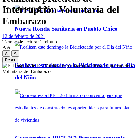
Interrupción Voluntaria del
Ver todos los ressultados
Embarazo
Nueva Ronda Sanitaria en Pueblo Chico
12 de febrero de 2021
Tiempo de lectura: 1 minuto
A
A
A
A
Reset
Realizan este domingo la Bicicleteada por el Día
del Niño