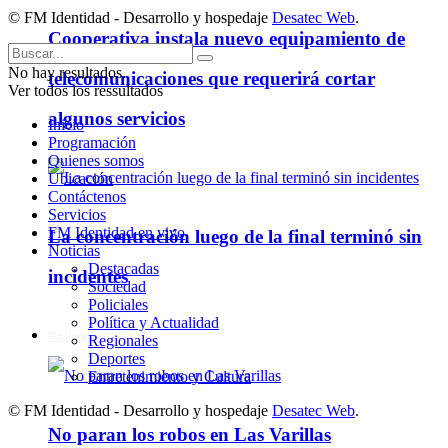
© FM Identidad - Desarrollo y hospedaje
Desatec Web
.
Cooperativa instala nuevo equipamiento de
No hay resultados.
telecomunicaciones que requerirá cortar
Ver todos los ressultados
algunos servicios
Inicio
Programación
Quienes somos
Ubicación
Contáctenos
Servicios
FM Identidad en vivo
La concentración luego de la final terminó sin
Noticias
Destacadas
incidentes
Sociedad
Policiales
Política y Actualidad
Policiales
Regionales
Deportes
Entretenimiento y Cultura
© FM Identidad - Desarrollo y hospedaje
Desatec Web
.
No paran los robos en Las Varillas