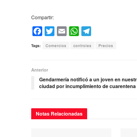
Compartir:
F
T
E
W
T
a
wi
m
h
el
Tags:
Comercios
controles
Precios
c
tt
ail
at
e
e
er
s
gr
b
A
a
Anterior
o
p
m
Gendarmería notificó a un joven en nuest
ciudad por incumplimiento de cuarentena
o
p
k
Notas
Relacionadas