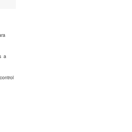
ara
s a
control