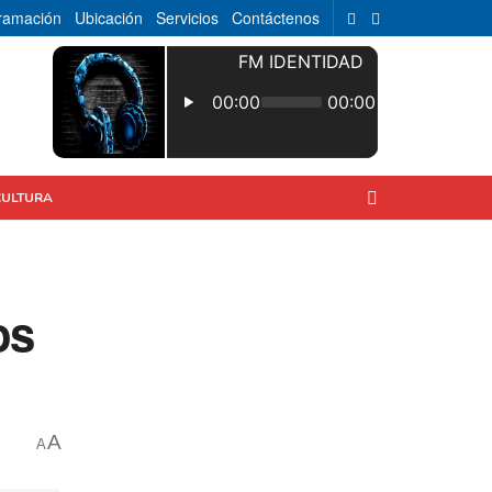
ramación
Ubicación
Servicios
Contáctenos
CULTURA
os
A
A