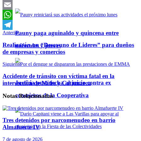
Twitter
Email
WhatsApp
Pauny paga aguinaldo y quincena entre
Anterior
Telegram
Realizarán un “Desayuno de Lideres” para dueños
miércoles y jueves
de empresas y comercios
Siguiente
Accidente de tránsito con víctima fatal en la
Justicia puso fecha al juicio contra ex
intersección de Mitre y Catamarca
consejeros de la Cooperativa
Notas
Relacionadas
Tres detenidos por narcomenudeo en barrio
Almafuerte IV
7 de agosto de 2026