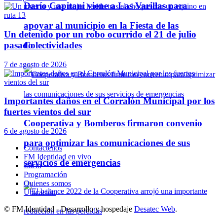
Darío Capitani viene a Las Varillas para
apoyar al municipio en la Fiesta de las
Un detenido por un robo ocurrido el 21 de julio
pasado
Colectividades
7 de agosto de 2026
Importantes daños en el Corralón Municipal por los
fuertes vientos del sur
Cooperativa y Bomberos firmaron convenio
6 de agosto de 2026
para optimizar las comunicaciones de sus
Contáctenos
FM Identidad en vivo
servicios de emergencias
Inicio
Programación
Quienes somos
Ubicación
© FM Identidad - Desarrollo y hospedaje
Desatec Web
.