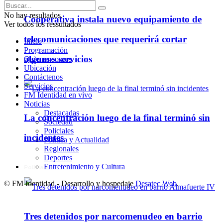
No hay resultados.
Cooperativa instala nuevo equipamiento de
Ver todos los ressultados
telecomunicaciones que requerirá cortar
Inicio
Programación
algunos servicios
Quienes somos
Ubicación
Contáctenos
Servicios
FM Identidad en vivo
Noticias
Destacadas
La concentración luego de la final terminó sin
Sociedad
Policiales
incidentes
Política y Actualidad
Regionales
Deportes
Entretenimiento y Cultura
Policiales
© FM Identidad - Desarrollo y hospedaje
Desatec Web
.
Tres detenidos por narcomenudeo en barrio