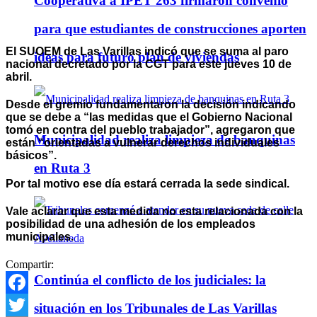
Cooperativa a IPET 263 firmaron convenio
para que estudiantes de construcciones aporten
El SUOEM de Las Varillas indicó que se suma al paro
ideas para futuro plan de viviendas
nacional decretado por la CGT para este jueves 10 de
abril.
Desde el gremio fundamentaron la decisión indicando
que se debe a “las medidas que el Gobierno Nacional
tomó en contra del pueblo trabajador”, agregaron que
Municipalidad realiza limpieza de banquinas
están “orientadas a vulnerar derechos individuales
básicos”.
en Ruta 3
Por tal motivo ese día estará cerrada la sede sindical.
Vale aclarar que esta medida no esta relacionada con la
posibilidad de una adhesión de los empleados
municipales.
Compartir:
Continúa el conflicto de los judiciales: la
Facebook
situación en los Tribunales de Las Varillas