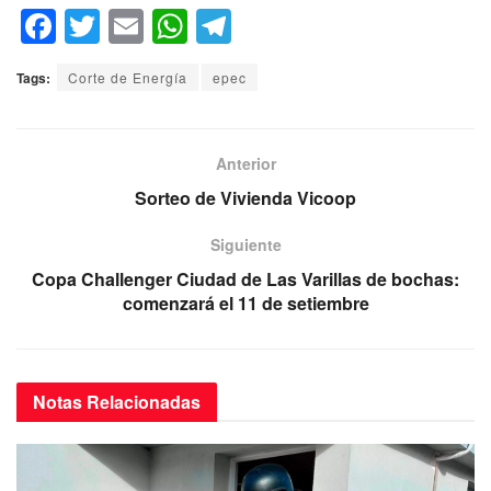
F
T
E
W
T
a
wi
m
h
el
Tags:
Corte de Energía
epec
c
tt
ail
at
e
e
er
s
gr
b
A
a
Anterior
o
p
m
Sorteo de Vivienda Vicoop
o
p
Siguiente
k
Copa Challenger Ciudad de Las Varillas de bochas:
comenzará el 11 de setiembre
Notas
Relacionadas