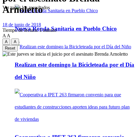
Arnoletto
Ver todos los ressultados
18 de junio de 2018
Nueva Ronda Sanitaria en Pueblo Chico
Tiempo de lectura: 1 minuto
A
A
A
A
Reset
Realizan este domingo la Bicicleteada por el Día
del Niño