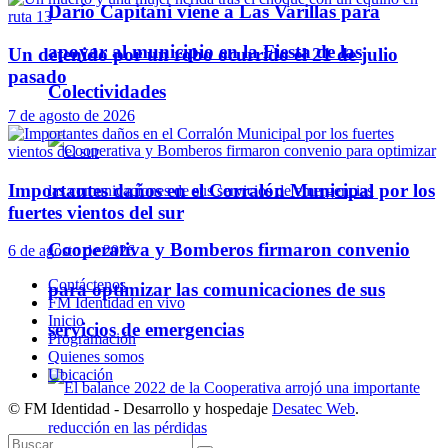
Darío Capitani viene a Las Varillas para
apoyar al municipio en la Fiesta de las
Un detenido por un robo ocurrido el 21 de julio
pasado
Colectividades
7 de agosto de 2026
Importantes daños en el Corralón Municipal por los
fuertes vientos del sur
Cooperativa y Bomberos firmaron convenio
6 de agosto de 2026
Contáctenos
para optimizar las comunicaciones de sus
FM Identidad en vivo
Inicio
servicios de emergencias
Programación
Quienes somos
Ubicación
© FM Identidad - Desarrollo y hospedaje
Desatec Web
.