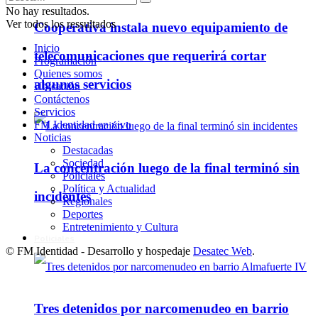
No hay resultados.
Ver todos los ressultados
Cooperativa instala nuevo equipamiento de
Inicio
telecomunicaciones que requerirá cortar
Programación
Quienes somos
algunos servicios
Ubicación
Contáctenos
Servicios
FM Identidad en vivo
Noticias
Destacadas
Sociedad
La concentración luego de la final terminó sin
Policiales
Política y Actualidad
incidentes
Regionales
Deportes
Entretenimiento y Cultura
Policiales
© FM Identidad - Desarrollo y hospedaje
Desatec Web
.
Tres detenidos por narcomenudeo en barrio