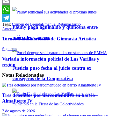
Twitter
Email
WhatsApp
Tags:
Crimen de Brenda
Emanuel Retamar
Juicio
Telegram
Pauny paga aguinaldo y quincena entre
Anterior
miércoles y jueves
Torneo Panamericano de Gimnasia Artística
Siguiente
Variada información policial de Las Varillas y
región
Justicia puso fecha al juicio contra ex
Notas
Relacionadas
consejeros de la Cooperativa
Tres detenidos por narcomenudeo en barrio
Almafuerte IV
7 de agosto de 2026