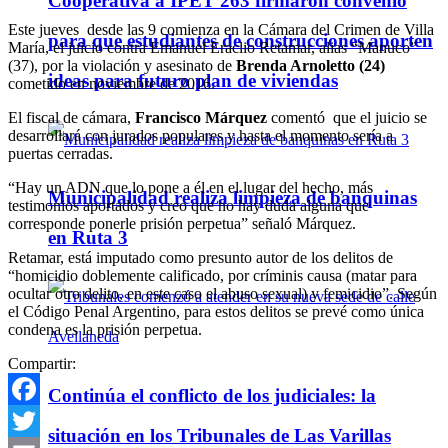
Cooperativa a IPET 263 firmaron convenio
Este jueves desde las 9 comienza en la Cámara del Crimen de Villa
para que estudiantes de construcciones aporten
María, el juicio contra Emanuel Eraclio Retamar, alias “Manuco”
(37), por la violación y asesinato de
Brenda Arnoletto (24)
ideas para futuro plan de viviendas
cometido en noviembre de 2016.
El fiscal de cámara,
Francisco Márquez
comentó que el juicio se
desarrollará con jurados populares y hasta el momento sería a
puertas cerradas.
“Hay un ADN que lo pone a él en el lugar del hecho, más
Municipalidad realiza limpieza de banquinas
testimonios aportados y creo que no hay duda alguna que
corresponde ponerle prisión perpetua” señaló Márquez.
en Ruta 3
Retamar, está imputado como presunto autor de los delitos de
“homicidio doblemente calificado, por críminis causa (matar para
ocultar otro delito, en este caso el abuso sexual) y femicidio”. Según
el Código Penal Argentino, para estos delitos se prevé como única
condena es la prisión perpetua.
Compartir:
Continúa el conflicto de los judiciales: la
Facebook
situación en los Tribunales de Las Varillas