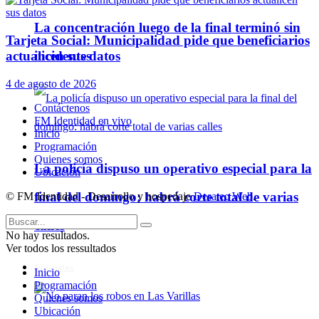
La concentración luego de la final terminó sin
Tarjeta Social: Municipalidad pide que beneficiarios
actualicen sus datos
incidentes
4 de agosto de 2026
Contáctenos
FM Identidad en vivo
Inicio
Programación
Quienes somos
La policía dispuso un operativo especial para la
Ubicación
final del domingo: habrá corte total de varias
© FM Identidad - Desarrollo y hospedaje
Desatec Web
.
calles
No hay resultados.
Ver todos los ressultados
Policiales
Inicio
Programación
Quienes somos
Ubicación