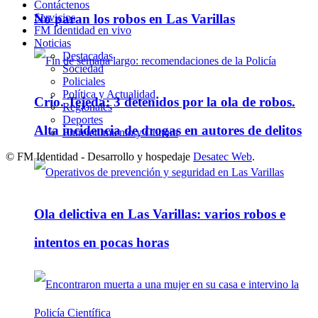
Contáctenos
Servicios
No paran los robos en Las Varillas
FM Identidad en vivo
Noticias
Destacadas
Sociedad
Policiales
Política y Actualidad
Crio. Tejeda: 3 detenidos por la ola de robos.
Regionales
Deportes
Alta incidencia de drogas en autores de delitos
Entretenimiento y Cultura
© FM Identidad - Desarrollo y hospedaje
Desatec Web
.
Ola delictiva en Las Varillas: varios robos e
intentos en pocas horas