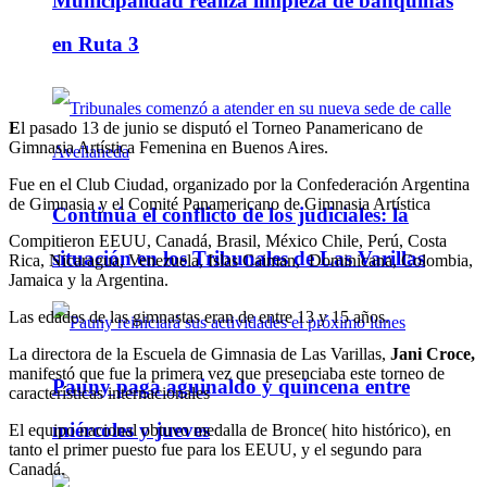
Municipalidad realiza limpieza de banquinas
en Ruta 3
E
l pasado 13 de junio se disputó el Torneo Panamericano de
Gimnasia Artística Femenina en Buenos Aires.
Fue en el Club Ciudad, organizado por la Confederación Argentina
de Gimnasia y el Comité Panamericano de Gimnasia Artística
Continúa el conflicto de los judiciales: la
Compitieron EEUU, Canadá, Brasil, México Chile, Perú, Costa
situación en los Tribunales de Las Varillas
Rica, Nicaragua, Venezuela, Islas Caiman, Dominicana, Colombia,
Jamaica y la Argentina.
Las edades de las gimnastas eran de entre 13 y 15 años.
La directora de la Escuela de Gimnasia de Las Varillas,
Jani Croce,
manifestó que fue la primera vez que presenciaba este torneo de
Pauny paga aguinaldo y quincena entre
características internacionales
miércoles y jueves
El equipo nacional obtuvo medalla de Bronce( hito histórico), en
tanto el primer puesto fue para los EEUU, y el segundo para
Canadá.