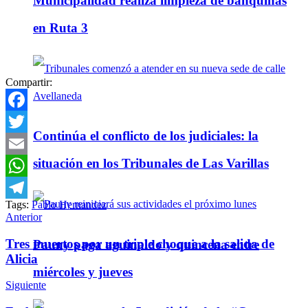
Municipalidad realiza limpieza de banquinas
en Ruta 3
Compartir:
Facebook
Continúa el conflicto de los judiciales: la
Twitter
situación en los Tribunales de Las Varillas
Email
WhatsApp
Tags:
Pablo Hernandez
Telegram
Anterior
Tres muertos por un triple choque a la salida de
Pauny paga aguinaldo y quincena entre
Alicia
miércoles y jueves
Siguiente