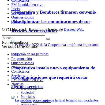
Contáctenos
FM Identidad en vivo
Inicio
Cooperativa y Bomberos firmaron convenio
Programación
Quienes somos
para optimizar las comunicaciones de sus
Ubicación
© FM Identidad - Desarrollo y hospedaje
Desatec Web
.
servicios de emergencias
No hay resultados.
Ver todos los ressultados
Inicio
Programación
Quienes somos
Ubicación
Cooperativa instala nuevo equipamiento de
Contáctenos
Servicios
telecomunicaciones que requerirá cortar
FM Identidad en vivo
Noticias
algunos servicios
Destacadas
Sociedad
Policiales
Política y Actualidad