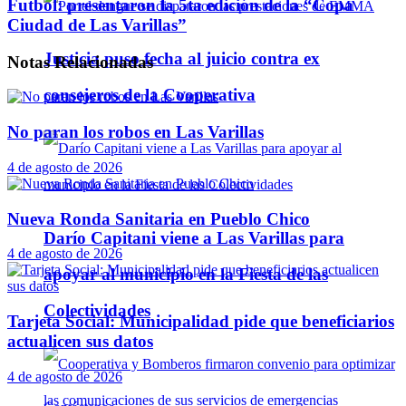
Futbol: presentaron la 5ta edición de la “Copa
Ciudad de Las Varillas”
Justicia puso fecha al juicio contra ex
Notas
Relacionadas
consejeros de la Cooperativa
No paran los robos en Las Varillas
4 de agosto de 2026
Nueva Ronda Sanitaria en Pueblo Chico
Darío Capitani viene a Las Varillas para
4 de agosto de 2026
apoyar al municipio en la Fiesta de las
Colectividades
Tarjeta Social: Municipalidad pide que beneficiarios
actualicen sus datos
4 de agosto de 2026