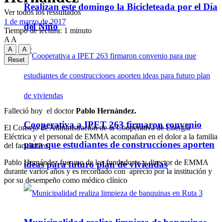
Realizan este domingo la Bicicleteada por el Día
Ver todos los ressultados
1 de marzo de 2017
del Niño
Tiempo de lectura: 1 minuto
A
A
A
A
Reset
Falleció hoy el doctor
Pablo Hernández.
Cooperativa a IPET 263 firmaron convenio
El Consejo de Administración de la Cooperativa de Energía
Eléctrica y el personal de EMMA acompañan en el dolor a la familia
para que estudiantes de construcciones aporten
del facultativo.
Pablo Hernández fue uno de los fundadores y director de EMMA
ideas para futuro plan de viviendas
durante varios años y es recordado con aprecio por la institución y
por su desempeño como médico clínico