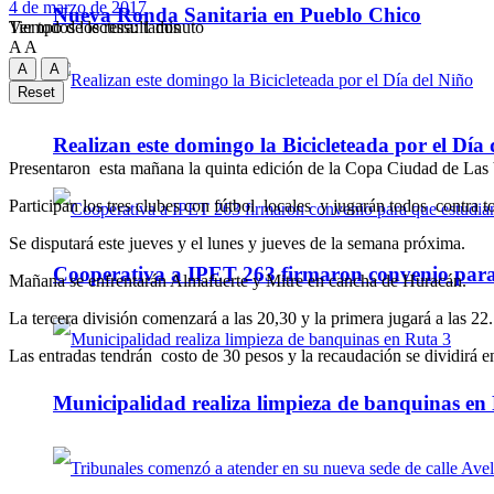
4 de marzo de 2017
Nueva Ronda Sanitaria en Pueblo Chico
Tiempo de lectura: 1 minuto
Ver todos los ressultados
A
A
A
A
Reset
Realizan este domingo la Bicicleteada por el Día 
Presentaron esta mañana la quinta edición de la Copa Ciudad de Las V
Participan los tres clubes con fútbol locales y jugarán todos contra t
Se disputará este jueves y el lunes y jueves de la semana próxima.
Cooperativa a IPET 263 firmaron convenio para q
Mañana se enfrentarán Almafuerte y Mitre en cancha de Huracán.
La tercera división comenzará a las 20,30 y la primera jugará a las 22.
Las entradas tendrán costo de 30 pesos y la recaudación se dividirá e
Municipalidad realiza limpieza de banquinas en