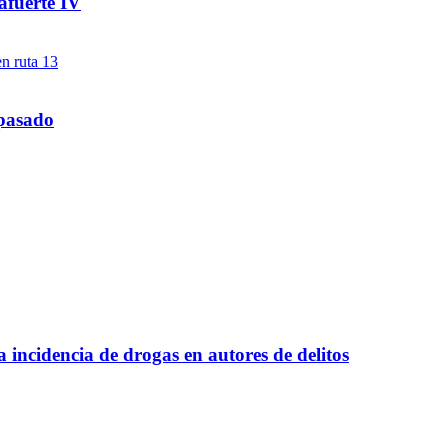
afuerte IV
 pasado
a incidencia de drogas en autores de delitos