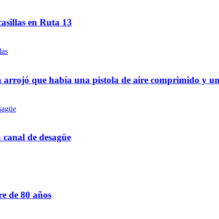
asillas en Ruta 13
 arrojó que había una pistola de aire comprimido y u
n canal de desagüe
re de 80 años