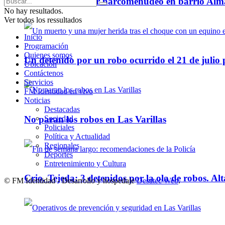
Tres detenidos por narcomenudeo en barrio Alm
No hay resultados.
Ver todos los ressultados
Inicio
Programación
Quienes somos
Un detenido por un robo ocurrido el 21 de julio
Ubicación
Contáctenos
Servicios
FM Identidad en vivo
Noticias
Destacadas
Sociedad
No paran los robos en Las Varillas
Policiales
Política y Actualidad
Regionales
Deportes
Entretenimiento y Cultura
Crio. Tejeda: 3 detenidos por la ola de robos. Alt
© FM Identidad - Desarrollo y hospedaje
Desatec Web
.