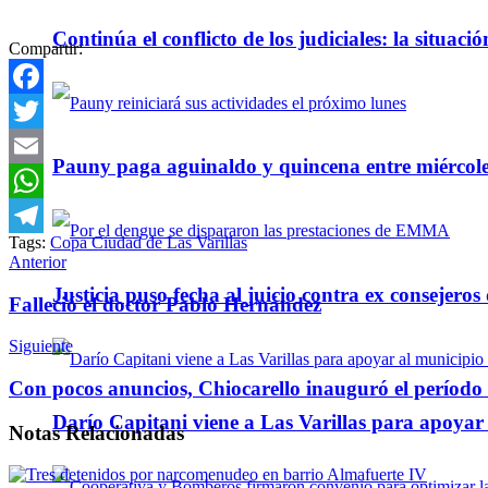
Continúa el conflicto de los judiciales: la situaci
Compartir:
Facebook
Twitter
Pauny paga aguinaldo y quincena entre miércole
Email
WhatsApp
Tags:
Copa Ciudad de Las Varillas
Telegram
Anterior
Justicia puso fecha al juicio contra ex consejeros
Falleció el doctor Pablo Hernández
Siguiente
Con pocos anuncios, Chiocarello inauguró el período l
Darío Capitani viene a Las Varillas para apoyar a
Notas
Relacionadas