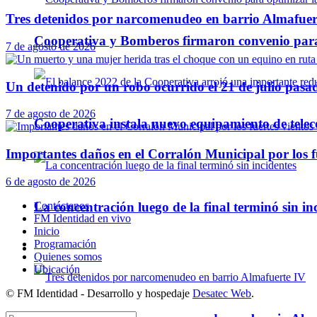
Tres detenidos por narcomenudeo en barrio Almafuer
Cooperativa y Bomberos firmaron convenio para 
7 de agosto de 2026
Un detenido por un robo ocurrido el 21 de julio pasa
7 de agosto de 2026
Cooperativa instala nuevo equipamiento de telec
Importantes daños en el Corralón Municipal por los fu
6 de agosto de 2026
La concentración luego de la final terminó sin in
Contáctenos
FM Identidad en vivo
Inicio
Programación
Policiales
Quienes somos
Ubicación
© FM Identidad - Desarrollo y hospedaje
Desatec Web
.