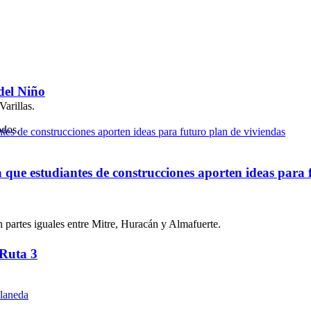
del Niño
arillas.
odos.
ue estudiantes de construcciones aporten ideas para 
n partes iguales entre Mitre, Huracán y Almafuerte.
 Ruta 3