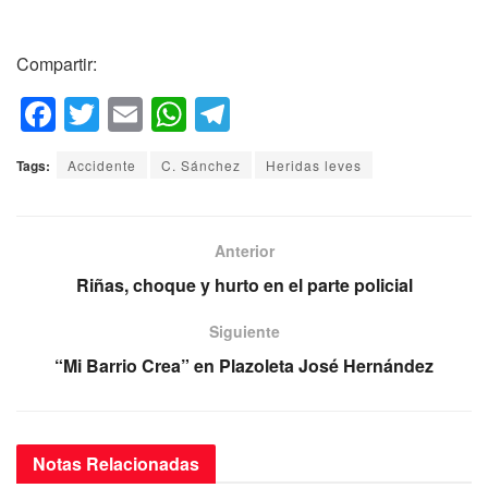
Compartir:
F
T
E
W
T
a
wi
m
h
el
Tags:
Accidente
C. Sánchez
Heridas leves
c
tt
ail
at
e
e
er
s
gr
b
A
a
Anterior
o
p
m
Riñas, choque y hurto en el parte policial
o
p
Siguiente
k
“Mi Barrio Crea” en Plazoleta José Hernández
Notas
Relacionadas