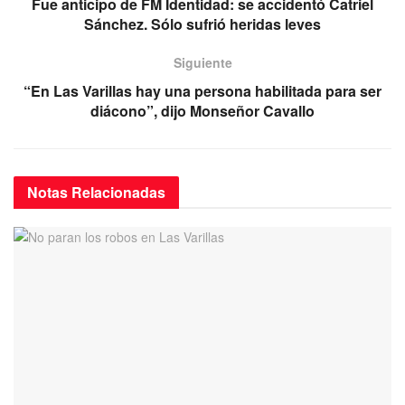
o
p
Fue anticipo de FM Identidad: se accidentó Catriel
Sánchez. Sólo sufrió heridas leves
k
Siguiente
“En Las Varillas hay una persona habilitada para ser
diácono”, dijo Monseñor Cavallo
Notas
Relacionadas