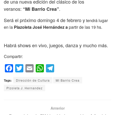
de una nueva edición del clásico de los
veranos:
.
“Mi Barrio Crea”
Será el próximo domingo 4 de febrero y
tendrá lugar
en la
Plazoleta José Hernández a
partir de las 19 hs.
Habrá shows en vivo, juegos, danza y mucho más.
Compartir:
F
T
E
W
T
a
wi
m
h
el
Tags:
Dirección de Cultura
Mi Barrio Crea
c
tt
ail
at
e
Plzoleta J. Hernandez
e
er
s
gr
b
A
a
o
p
m
Anterior